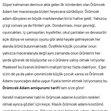
Süper kahraman denince akla gelen ilk isimlerden olan Örümcek
Adam her macerasıyla bizleri heyecana sürüklüyor. Örümcek
adam dünyanın en büyük marklarından birisi haline geldi. Yalnızca
çizgi romanı ya da filmleri yok. Dondurması, mısır gevreği,
oyuncakları, iç çamaşırları, kıyafetler, okul çantaları ve devasa bir
açık dünya ve senaryo oyunu gibi akla hayale gelmeyecek her
alanda ürünü bulunmaktadır. Özellikle küçük çocuklar onun
yalnızca maceralarıyla değil aynı zamanda onun ürünlerini her
yerde görerek de büyüyorlar ve o ürünlere sahip olmak istiyorlar.
Maalesef bu lisanslı ürünlerin maliyeti biraz fazla olabiliyor. Eğer
sizin de ya da yakın çevrenizde küçük çocuk varsa ve Örümcek
Adamı oyuncağını daha uygun fiyata temin etmek istiyorsanız bu
Örümcek Adam amigurumi tarifi
tam size göre!
Gerekli malzemeler tabii ki örümcek adamın kostüm renkleri
olmalı ayrıca gözleri için keçe. Klasik örümcek adamı kostümü
yaptığımızı unutmayın. Biliyorsunuz ki örümcek adam yıllar içinde