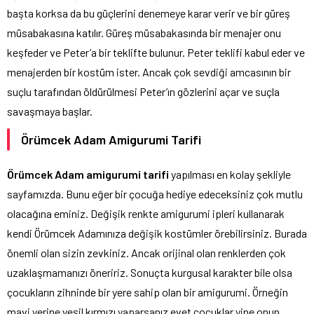
başta korksa da bu güçlerini denemeye karar verir ve bir güreş
müsabakasına katılır. Güreş müsabakasında bir menajer onu
keşfeder ve Peter’a bir teklifte bulunur. Peter teklifi kabul eder ve
menajerden bir kostüm ister. Ancak çok sevdiği amcasının bir
suçlu tarafından öldürülmesi Peter’ın gözlerini açar ve suçla
savaşmaya başlar.
Örümcek Adam Amigurumi Tarifi
Örümcek Adam amigurumi tarifi
yapılması en kolay şekliyle
sayfamızda. Bunu eğer bir çocuğa hediye edeceksiniz çok mutlu
olacağına eminiz. Değişik renkte amigurumi ipleri kullanarak
kendi Örümcek Adamınıza değişik kostümler örebilirsiniz. Burada
önemli olan sizin zevkiniz. Ancak orijinal olan renklerden çok
uzaklaşmamanızı öneririz. Sonuçta kurgusal karakter bile olsa
çocukların zihninde bir yere sahip olan bir amigurumi. Örneğin
mavi yerine yeşil kırmızı yaparsanız evet çocuklar yine onun