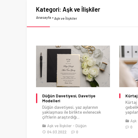
Kategori:
Aşk ve İlişkiler
Anasayfa
»
Aşk ve İlişkiler
Düğün Davetiyesi, Davetiye
Kürtaj
Modelleri
Kürtaj 
Düğün davetiyesi, yaz aylarının
gebeli
yaklaşması ile birlikte evlenecek
yapılan
çiftlerin araştırdığı...
Aşk v
Aşk ve İlişkiler
Düğün
0
04.03.2022
0