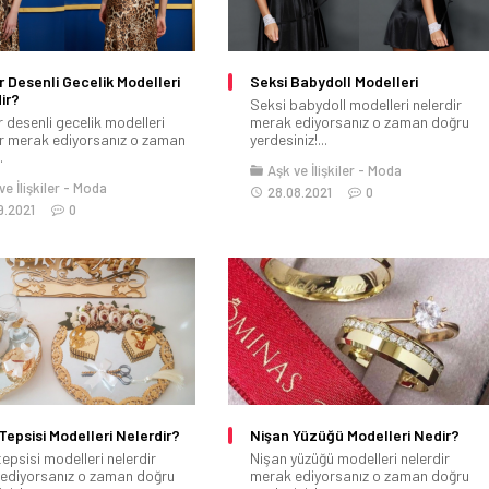
 Desenli Gecelik Modelleri
Seksi Babydoll Modelleri
ir?
Seksi babydoll modelleri nelerdir
 desenli gecelik modelleri
merak ediyorsanız o zaman doğru
ir merak ediyorsanız o zaman
yerdesiniz!...
.
Aşk ve İlişkiler
Moda
e İlişkiler
Moda
28.08.2021
0
9.2021
0
Tepsisi Modelleri Nelerdir?
Nişan Yüzüğü Modelleri Nedir?
epsisi modelleri nelerdir
Nişan yüzüğü modelleri nelerdir
ediyorsanız o zaman doğru
merak ediyorsanız o zaman doğru