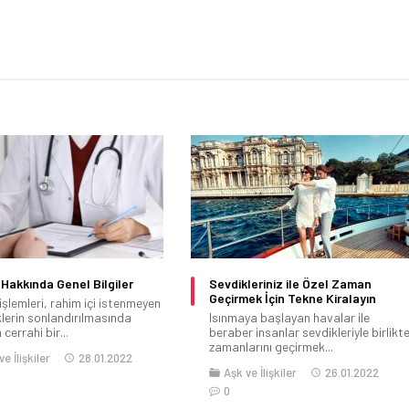
 Hakkında Genel Bilgiler
Sevdikleriniz ile Özel Zaman
Geçirmek İçin Tekne Kiralayın
işlemleri, rahim içi istenmeyen
klerin sonlandırılmasında
Isınmaya başlayan havalar ile
 cerrahi bir...
beraber insanlar sevdikleriyle birlikt
zamanlarını geçirmek...
e İlişkiler
28.01.2022
Aşk ve İlişkiler
26.01.2022
0