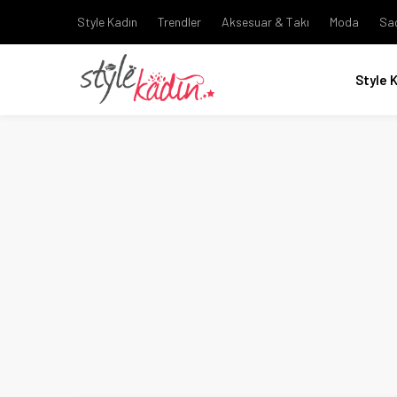
Style Kadın
Trendler
Aksesuar & Takı
Moda
Sa
Style 