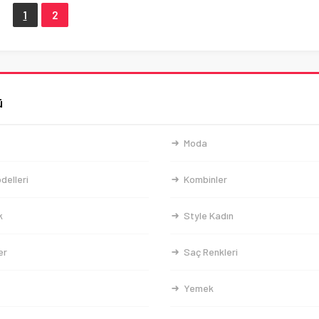
1
2
ü
Moda
delleri
Kombinler
k
Style Kadın
er
Saç Renkleri
Yemek