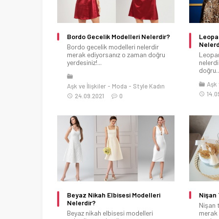
Bordo Gecelik Modelleri Nelerdir?
Leopar
Nelerd
Bordo gecelik modelleri nelerdir
merak ediyorsanız o zaman doğru
Leopar
yerdesiniz!...
nelerd
doğru..
Aşk v
Aşk ve İlişkiler
Moda
Style Kadın
14.0
24.09.2021
0
Beyaz Nikah Elbisesi Modelleri
Nişan 
Nelerdir?
Nişan t
Beyaz nikah elbisesi modelleri
merak 