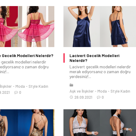
Gecelik Modelleri Nelerdir?
Lacivert Gecelik Modelleri
Nelerdir?
gecelik modelleri nelerdir
ediyorsanız o zaman doğru
Lacivert gecelik modelleri nelerdir
iz!...
merak ediyorsanız o zaman doğru
yerdesiniz!...
lişkiler
Moda
Style Kadın
Aşk ve İlişkiler
Moda
Style Kadın
9.2021
0
26.09.2021
0