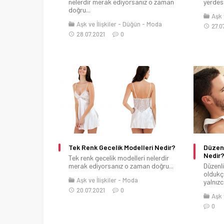
nelerdir merak ediyorsanız o zaman
yerdesin
doğru...
Aşk v
Aşk ve İlişkiler
Düğün
Moda
27.0
28.07.2021
0
Tek Renk Gecelik Modelleri Nedir?
Düzenl
Nedir
Tek renk gecelik modelleri nelerdir
merak ediyorsanız o zaman doğru...
Düzenli
oldukç
Aşk ve İlişkiler
Moda
yalnızc
20.07.2021
0
Aşk v
0