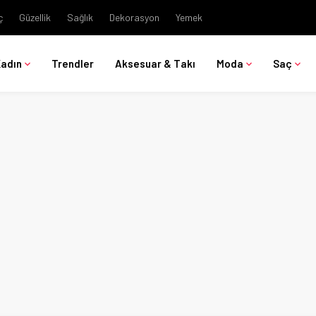
ç
Güzellik
Sağlık
Dekorasyon
Yemek
Kadın
Trendler
Aksesuar & Takı
Moda
Saç