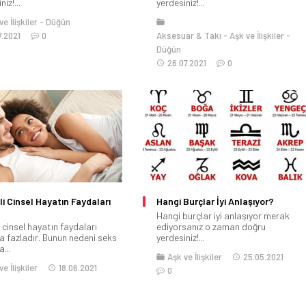
iz!...
yerdesiniz!...
e İlişkiler
Düğün
7.2021
0
Aksesuar & Takı
Aşk ve İlişkiler
Düğün
26.07.2021
0
i Cinsel Hayatın Faydaları
Hangi Burçlar İyi Anlaşıyor?
?
Hangi burçlar iyi anlaşıyor merak
 cinsel hayatın faydaları
ediyorsanız o zaman doğru
a fazladır. Bunun nedeni seks
yerdesiniz!...
a...
Aşk ve İlişkiler
25.05.2021
e İlişkiler
18.06.2021
0