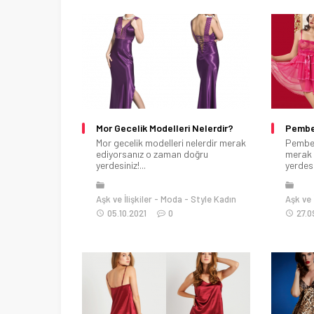
Mor Gecelik Modelleri Nelerdir?
Pembe 
Mor gecelik modelleri nelerdir merak
Pembe 
ediyorsanız o zaman doğru
merak 
yerdesiniz!...
yerdesin
Aşk ve İlişkiler
Moda
Style Kadın
Aşk ve İ
05.10.2021
0
27.0