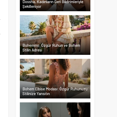
Dossha, Kadınların Geri Bildirimleriyle
Şekilleniyor
n
r
i
r
m
Bohemino: Özgür Ruhun ve Bohem
i
Stilin Adresi
Bohem Elbise Modası: Özgür Ruhunuzu
Stilinize Yansıtın