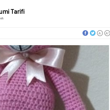
mi Tarifi
ifi
A
A
-
+