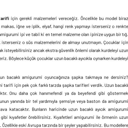
arifi
için gerekli malzemeleri vereceğiz. Öncelikle bu model bira
 makas, iğne ve iplik, elyaf, hangi renk yapmayı isterseniz o renkt
amigurumi ipi ve tabii ki en temel malzeme olan ipinize uygun bir tığ
 isterseniz o süs malzemelerini de almayı unutmayın. Çocuklar içi
 isteyebilirsiniz ancak ekstra güvenlik önlemi olarak kurdeleyi uzu
riz. Böylece küçük çocuklar uzun bacaklı ayıcıkla oynarken kurdeley
uzun bacaklı amigurumi oyuncağınıza şapka takmaya ne dersiniz
rifi için pek çok farklı tarzda şapka tarifleri verdik. Uzun bacakl
aktır. Onu daha çok hanımefendi ya da beyefendi gibi gösterme
 Bunun yanında bir tel yardımıyla şemsiye veya baston da amigurum
hava katacaktır. Bunların haricinde uzun bacaklı ayıcık amigurum
gibi kıyafetler örebilirsiniz. Kıyafetleri amigurumi ile örmenin uzu
Özellikle eski Avrupa tarzında bir şeyler yapabilirsiniz. Bu modeller