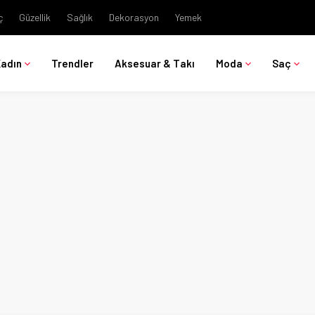
ç
Güzellik
Sağlık
Dekorasyon
Yemek
Kadın
Trendler
Aksesuar & Takı
Moda
Saç