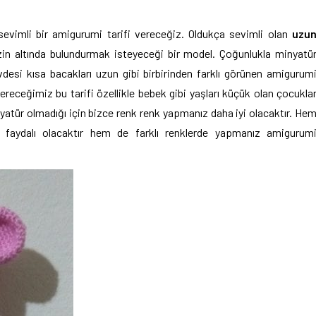
evimli bir amigurumi tarifi vereceğiz. Oldukça sevimli olan
uzu
izin altında bulundurmak isteyeceği bir model. Çoğunlukla minyatü
desi kısa bacakları uzun gibi birbirinden farklı görünen amigurum
ereceğimiz bu tarifi özellikle bebek gibi yaşları küçük olan çocukla
tür olmadığı için bizce renk renk yapmanız daha iyi olacaktır. He
n faydalı olacaktır hem de farklı renklerde yapmanız amigurum