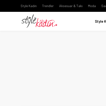
Style Kadın
Trendler
Aksesuar & Takı
Moda
Sa
Style 