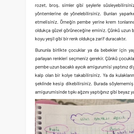
rozet, broş, simler gibi şeylerle süsleyebilirsi
yöntemlerine de yönelebilirsiniz. Bunları yapa
etmelisiniz. Örneğin pembe yerine krem tonlarınd
oldukça güzel görüneceğine eminiz. Çünkü uzun bac
koyu yeşil gibi bir renk oldukça zarif duracaktır.
Bununla birlikte çocuklar ya da bebekler için ya
parlayan renkleri seçmeniz gerekir. Çünkü çocuklar 
pembe uzun bacaklı ayıcık amigurumisi yaptınız d
kalp olan bir kolye takabilirsiniz. Ya da kulaklar
şeklinde kesip dikebilirsiniz. Burada söylememiş
amigurumisinde tıpkı ağzını yaptığınız gibi beyaz