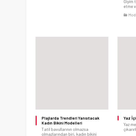
Giyim t
etme v
Mod
Plajlarda Trendleri Yansıtacak
Yaz İç
Kadın Bikini Modelleri
Yaz me
Tatil bavullarının olmazsa
çıkarırk
olmazlarından biri, kadın bikini