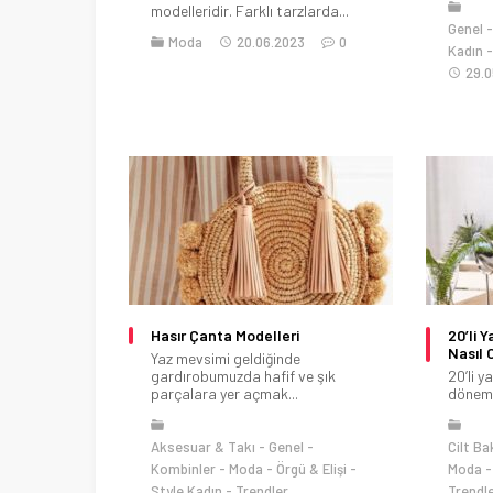
modelleridir. Farklı tarzlarda...
Genel
Moda
20.06.2023
0
Kadın
29.0
Hasır Çanta Modelleri
20’li 
Nasıl 
Yaz mevsimi geldiğinde
gardırobumuzda hafif ve şık
20’li y
parçalara yer açmak...
dönemdi
Aksesuar & Takı
Genel
Cilt Ba
Kombinler
Moda
Örgü & Elişi
Moda
Style Kadın
Trendler
Trendl