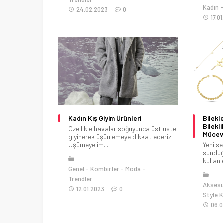
Kadın
24.02.2023
0
17.0
Kadın Kış Giyim Ürünleri
Bilekl
Bilekl
Özellikle havalar soğuyunca üst üste
Mücev
giyinerek üşümemeye dikkat ederiz.
Üşümeyelim...
Yeni s
sunduğu
kullanıc
Genel
Kombinler
Moda
Trendler
Aksesu
12.01.2023
0
Style 
06.0