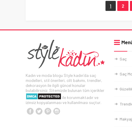
1
2
Men
Saç
Saç Mo
Kadın ve moda blogu Style kadın'da saç
modelleri, stil önerileri, cilt bakımı, trendler,
dekorasyon ile ilgili güncel konular
Güzelli
bulabilirsiniz. Sitemizde bulunan tüm içerikler
ile korunmaktadır ve
izinsiz kopyalanması ve kullanılması suçtur.
Trendl
Makyaj