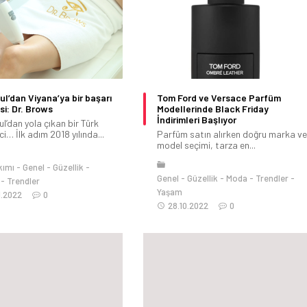
ul’dan Viyana’ya bir başarı
Tom Ford ve Versace Parfüm
si: Dr. Brows
Modellerinde Black Friday
İndirimleri Başlıyor
l’dan yola çıkan bir Türk
ci… İlk adım 2018 yılında...
Parfüm satın alırken doğru marka ve
model seçimi, tarza en...
kımı
Genel
Güzellik
Genel
Güzellik
Moda
Trendler
Trendler
Yaşam
1.2022
0
28.10.2022
0