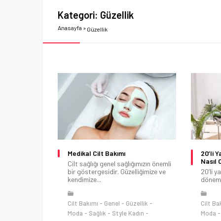
Kategori:
Güzellik
Anasayfa
»
Güzellik
Medikal Cilt Bakımı
20’li 
Nasıl 
Cilt sağlığı genel sağlığımızın önemli
bir göstergesidir. Güzelliğimize ve
20’li y
kendimize...
dönemdi
Cilt Bakımı
Genel
Güzellik
Cilt Ba
Moda
Sağlık
Style Kadın
Moda