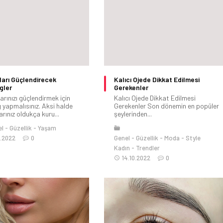
ları Güçlendirecek
Kalıcı Ojede Dikkat Edilmesi
gler
Gerekenler
arınızı güçlendirmek için
Kalıcı Ojede Dikkat Edilmesi
 yapmalısınız. Aksi halde
Gerekenler Son dönemin en popüler
arınız oldukça kuru...
şeylerinden...
el
Güzellik
Yaşam
0.2022
0
Genel
Güzellik
Moda
Style
Kadın
Trendler
14.10.2022
0