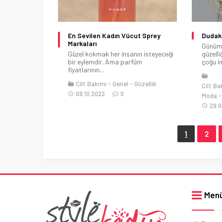
En Sevilen Kadın Vücut Sprey
Dudak 
Markaları
Günümü
Güzel kokmak her insanın isteyeceği
güzell
bir eylemdir. Ama parfüm
çoğu i
fiyatlarının...
Cilt Bakımı
Genel
Güzellik
Cilt Ba
09.10.2022
0
Moda
29.0
1
2
Men