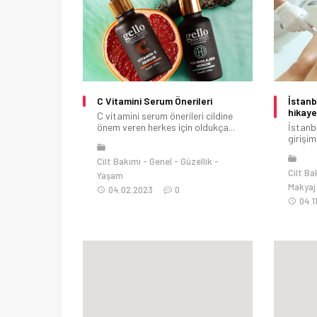
C Vitamini Serum Önerileri
İstanb
hikaye
C vitamini serum önerileri cildine
önem veren herkes için oldukça...
İstanbu
girişim
Cilt Bakımı
Genel
Güzellik
Cilt Ba
Yaşam
Makyaj
04.02.2023
0
04.1