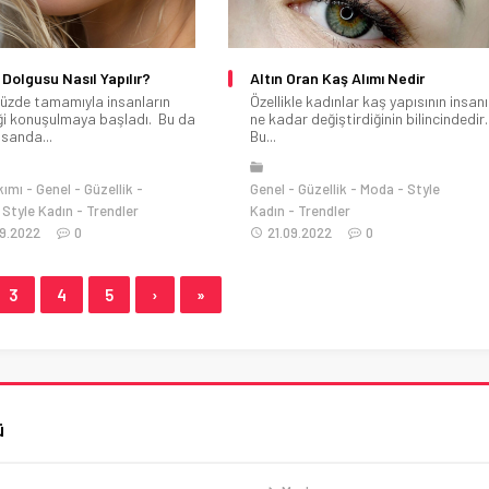
Dolgusu Nasıl Yapılır?
Altın Oran Kaş Alımı Nedir
zde tamamıyla insanların
Özellikle kadınlar kaş yapısının insanı
iği konuşulmaya başladı. Bu da
ne kadar değiştirdiğinin bilincindedir.
nsanda...
Bu...
kımı
Genel
Güzellik
Genel
Güzellik
Moda
Style
Style Kadın
Trendler
Kadın
Trendler
9.2022
0
21.09.2022
0
3
4
5
›
»
ü