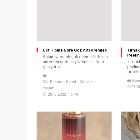
Cilt Tipine Göre Göz Altı Kremleri
Tırnak
Peelin
Bakım yapmak çok önemlidir. Krem
sürerken sadece yüzümüze sürüp
Tırnakl
geçiyoruz....
peeling
tırnakl
Gen
Cilt Bakımı
Genel
Güzellik
18.1
Yaşam
20.10.2022
0