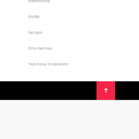
Hakkımızda
Gizlilik
İletişim
Site Haritası
Yeni Konu İstekleriniz