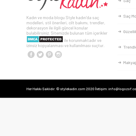
Saç
Saç Mo
Kadın ve moda blogu Style kadın'da saç
modelleri, stil önerileri, cilt bakımı, trendler,
dekorasyon ile ilgili güncel konular
Güzelli
bulabilirsiniz. Sitemizde bulunan tüm içerikler
ile korunmaktadır ve
izinsiz kopyalanması ve kullanılması suçtur.
Trendl
Makyaj
Her Hakkı Saklıdır. © stylekadin.com 2020 İletişim: info@logozof.