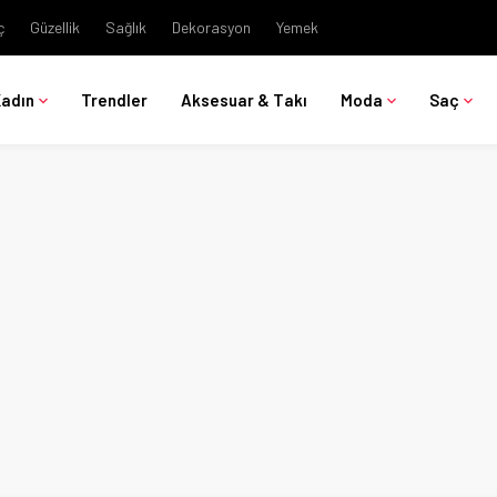
ç
Güzellik
Sağlık
Dekorasyon
Yemek
Kadın
Trendler
Aksesuar & Takı
Moda
Saç