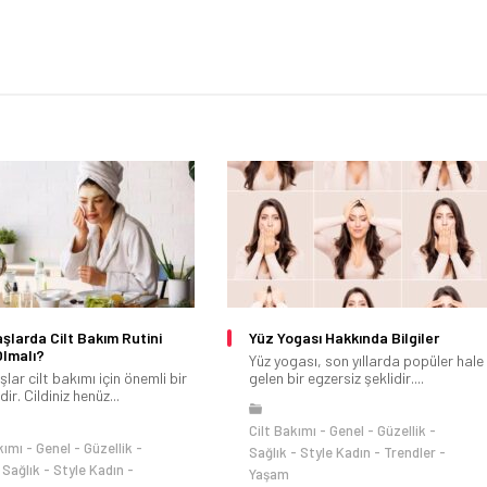
Yaşlarda Cilt Bakım Rutini
Yüz Yogası Hakkında Bilgiler
Olmalı?
Yüz yogası, son yıllarda popüler hale
aşlar cilt bakımı için önemli bir
gelen bir egzersiz şeklidir....
r. Cildiniz henüz...
Cilt Bakımı
Genel
Güzellik
kımı
Genel
Güzellik
Sağlık
Style Kadın
Trendler
Sağlık
Style Kadın
Yaşam