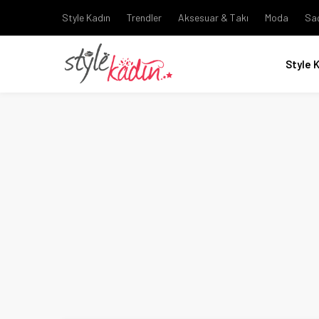
Style Kadın
Trendler
Aksesuar & Takı
Moda
Sa
Style 