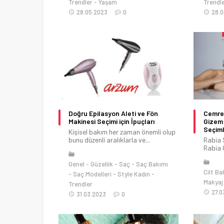
Trendler
Yaşam
Trendl
28.05.2023
0
28.
Doğru Epilasyon Aleti ve Fön
Cemre 
Makinesi Seçimi için İpuçları
Gizem
Seçiml
Kişisel bakım her zaman önemli olup
bunu düzenli aralıklarla ve...
Rabia 
Rabia Ö
Genel
Güzellik
Saç
Saç Bakımı
Cilt Ba
Saç Modelleri
Style Kadın
Makyaj
Trendler
27.0
31.03.2023
0