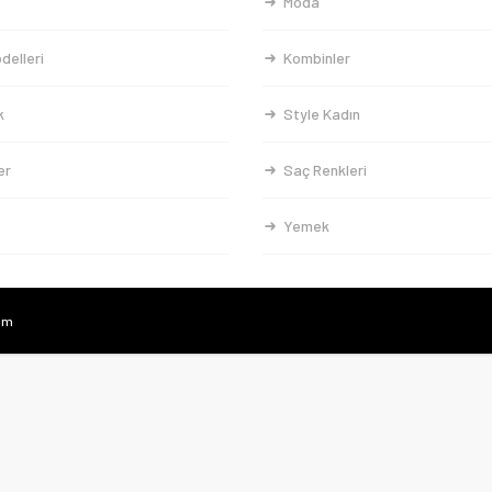
Moda
delleri
Kombinler
k
Style Kadın
er
Saç Renkleri
Yemek
com