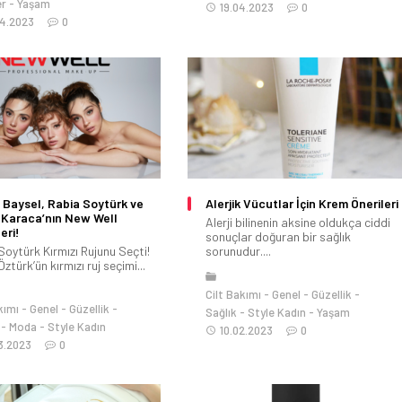
er
Yaşam
19.04.2023
0
04.2023
0
Baysel, Rabia Soytürk ve
Alerjik Vücutlar İçin Krem Önerileri
 Karaca’nın New Well
Alerji bilinenin aksine oldukça ciddi
eri!
sonuçlar doğuran bir sağlık
Soytürk Kırmızı Rujunu Seçti!
sorunudur....
ztürk’ün kırmızı ruj seçimi...
Cilt Bakımı
Genel
Güzellik
kımı
Genel
Güzellik
Sağlık
Style Kadın
Yaşam
Moda
Style Kadın
10.02.2023
0
3.2023
0