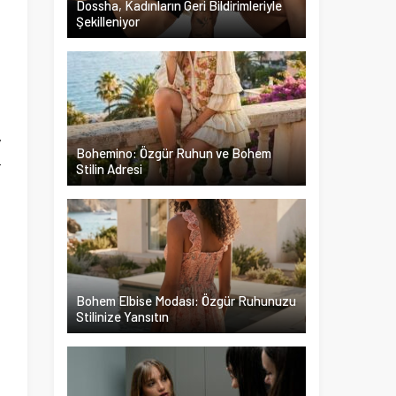
Dossha, Kadınların Geri Bildirimleriyle
Şekilleniyor
n
u
.
i
y
Bohemino: Özgür Ruhun ve Bohem
r
Stilin Adresi
Bohem Elbise Modası: Özgür Ruhunuzu
Stilinize Yansıtın