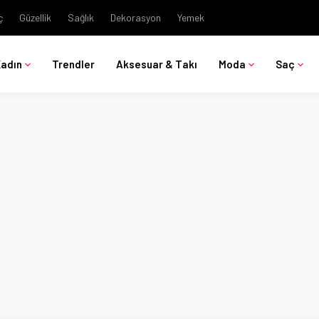
ç
Güzellik
Sağlık
Dekorasyon
Yemek
Kadın
Trendler
Aksesuar & Takı
Moda
Saç