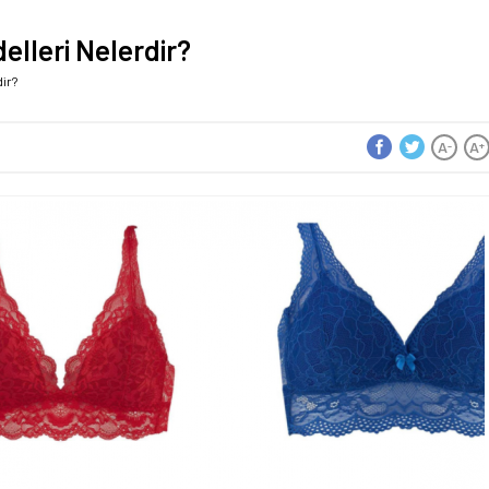
elleri Nelerdir?
ir?
A
A
-
+