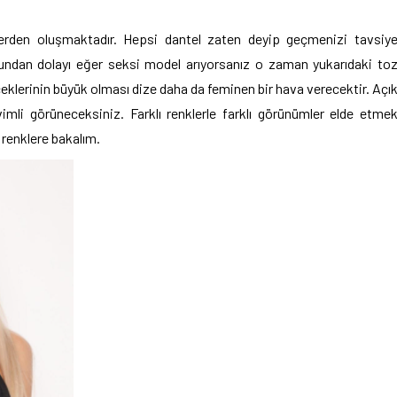
lerden oluşmaktadır. Hepsi dantel zaten deyip geçmenizi tavsiy
Bundan dolayı eğer seksi model arıyorsanız o zaman yukarıdaki to
içeklerinin büyük olması dize daha da feminen bir hava verecektir. Açı
li görüneceksiniz. Farklı renklerle farklı görünümler elde etme
renklere bakalım.