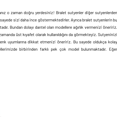
anız o zaman doğru yerdesiniz! Bralet sutyenler diğer sutyenlerde
u sayede sizi daha ince göstermektedirler. Ayrıca bralet sutyenlerin b
adır. Bundan dolayı dantel olan modellere ağırlık vermenizi öneririz
 zamanda üst kıyafet olarak kullanıldığını da görmekteyiz. Sutyeniniz
renk uyumlarına dikkat etmenizi öneririz. Bu sayede oldukça kola
llerimizde birbirinden farklı pek çok model bulunmaktadır. Eğe