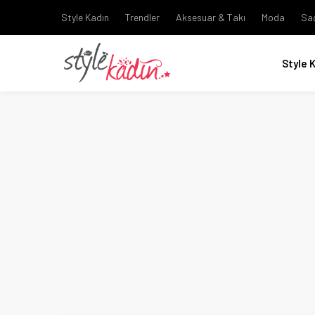
Style Kadın
Trendler
Aksesuar & Takı
Moda
Sa
Style 