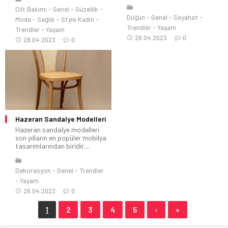
Cilt Bakımı
Genel
Güzellik
Düğün
Genel
Seyahat
Moda
Sağlık
Style Kadın
Trendler
Yaşam
Trendler
Yaşam
26.04.2023
0
28.04.2023
0
Hazeran Sandalye Modelleri
Hazeran sandalye modelleri
son yılların en popüler mobilya
tasarımlarından biridir....
Dekorasyon
Genel
Trendler
Yaşam
26.04.2023
0
1
2
3
4
5
›
»