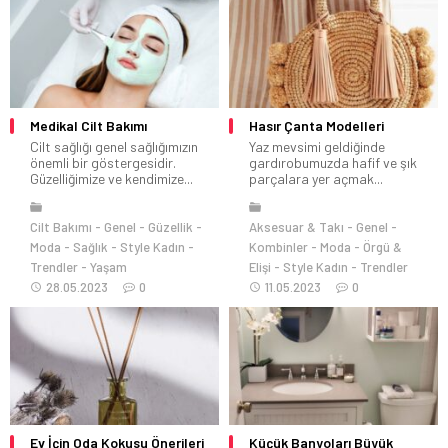
Medikal Cilt Bakımı
Hasır Çanta Modelleri
Cilt sağlığı genel sağlığımızın
Yaz mevsimi geldiğinde
önemli bir göstergesidir.
gardırobumuzda hafif ve şık
Güzelliğimize ve kendimize...
parçalara yer açmak...
Cilt Bakımı
Genel
Güzellik
Aksesuar & Takı
Genel
Moda
Sağlık
Style Kadın
Kombinler
Moda
Örgü &
Trendler
Yaşam
Elişi
Style Kadın
Trendler
28.05.2023
0
11.05.2023
0
Ev İçin Oda Kokusu Önerileri
Küçük Banyoları Büyük