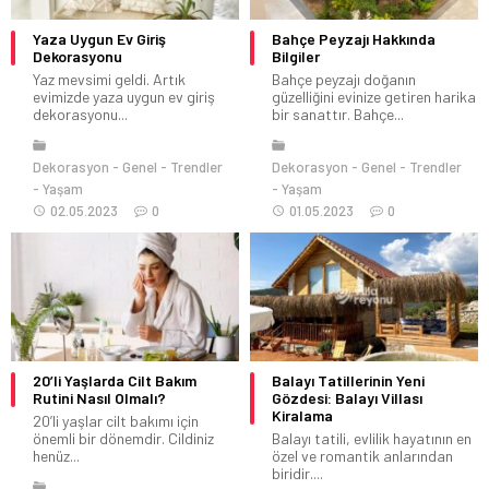
Yaza Uygun Ev Giriş
Bahçe Peyzajı Hakkında
Dekorasyonu
Bilgiler
Yaz mevsimi geldi. Artık
Bahçe peyzajı doğanın
evimizde yaza uygun ev giriş
güzelliğini evinize getiren harika
dekorasyonu...
bir sanattır. Bahçe...
Dekorasyon
Genel
Trendler
Dekorasyon
Genel
Trendler
Yaşam
Yaşam
02.05.2023
0
01.05.2023
0
20’li Yaşlarda Cilt Bakım
Balayı Tatillerinin Yeni
Rutini Nasıl Olmalı?
Gözdesi: Balayı Villası
Kiralama
20’li yaşlar cilt bakımı için
önemli bir dönemdir. Cildiniz
Balayı tatili, evlilik hayatının en
henüz...
özel ve romantik anlarından
biridir....