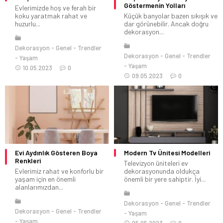
Göstermenin Yolları
Evlerimizde hoş ve ferah bir
koku yaratmak rahat ve
Küçük banyolar bazen sıkışık ve
huzurlu...
dar görünebilir. Ancak doğru
dekorasyon...
Dekorasyon
Genel
Trendler
Dekorasyon
Genel
Trendler
Yaşam
Yaşam
10.05.2023
0
09.05.2023
0
Evi Aydınlık Gösteren Boya
Modern Tv Ünitesi Modelleri
Renkleri
Televizyon üniteleri ev
Evlerimiz rahat ve konforlu bir
dekorasyonunda oldukça
yaşam için en önemli
önemli bir yere sahiptir. İyi...
alanlarımızdan...
Dekorasyon
Genel
Trendler
Dekorasyon
Genel
Trendler
Yaşam
Yaşam