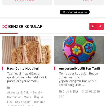
BENZER KONULAR
Hasır Çanta Modelleri
Amigurumi Motifli Top Tarifi
Yaz mevsimi geldiğinde
Merhaba arkadaşlar. Bugün
gardırobumuzda hafif ve şık
çocuklarımız için
parçalara yer açmak...
yapabileceğimiz başka bir
zevkli amigurumi...
Örgü & Elişi
26.08.2020
Aksesuar & Takı
Genel
0
Kombinler
Moda
Örgü &
Elişi
Style Kadın
Trendler