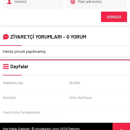
ZİYARETÇİ YORUMLARI - 0 YORUM
Henüz yorum yapılmamış.
Sayfalar
Hakkımızda
Gizlilik
İletişim
Site Haritası
Yeni Konu İstekleriniz
Her Hakkı Saklıdır. © stylekadin.com 2020 İletişim: