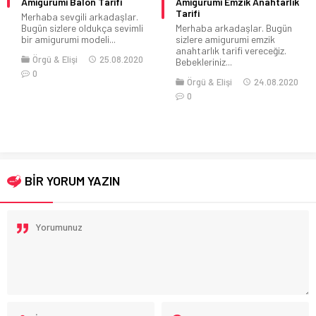
Amigurumi Balon Tarifi
Amigurumi Emzik Anahtarlık
Tarifi
Merhaba sevgili arkadaşlar.
Bugün sizlere oldukça sevimli
Merhaba arkadaşlar. Bugün
bir amigurumi modeli...
sizlere amigurumi emzik
anahtarlık tarifi vereceğiz.
Örgü & Elişi
25.08.2020
Bebekleriniz...
0
Örgü & Elişi
24.08.2020
0
BİR YORUM YAZIN