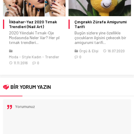
İlkbahar-Yaz 2020 Tırnak
Çıngıraklı Zürafa Amigurumi
Trendleri (Nail Art)
Tarifi
2020 Yılındaki Tırnak-Oje
Bugün sizlere yine özellikle
Modasında Neler Var? Her yıl
çocukların ilgisini çekecek bir
tırnak trendleri...
amigurumi tarifi...
Örgü & Elişi
16.07.2020
Moda
Style Kadın
Trendler
0
11.11.2016
0
BİR YORUM YAZIN