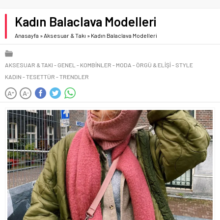
Kadın Balaclava Modelleri
Anasayfa
»
Aksesuar & Takı
»
Kadın Balaclava Modelleri
AKSESUAR & TAKI
GENEL
KOMBINLER
MODA
ÖRGÜ & ELIŞI
STYLE
KADIN
TESETTÜR
TRENDLER
A
A
+
-