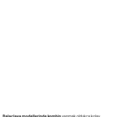
Balaclava modellerinde kombin
yapmak oldukça kolay.