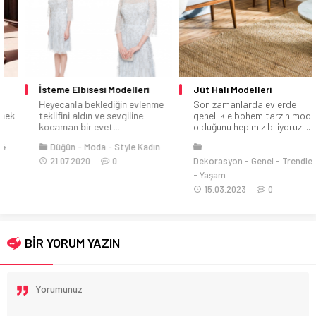
İsteme Elbisesi Modelleri
Jüt Halı Modelleri
Heyecanla beklediğin evlenme
Son zamanlarda evlerde
teklifini aldın ve sevgiline
genellikle bohem tarzın moda
kocaman bir evet...
olduğunu hepimiz biliyoruz....
Düğün
Moda
Style Kadın
21.07.2020
0
Dekorasyon
Genel
Trendler
Yaşam
15.03.2023
0
BİR YORUM YAZIN