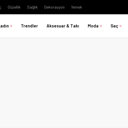
ç
Güzellik
Sağlık
Dekorasyon
Yemek
Kadın
Trendler
Aksesuar & Takı
Moda
Saç