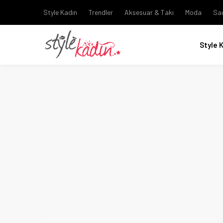
Style Kadın
Trendler
Aksesuar & Takı
Moda
Sa
Style 