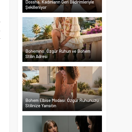
Dossha, Kadınların Geri Bildirimleriyle
Şekilleniyor
a
r
e
r
a
Bohemino: Özgür Ruhun ve Bohem
ü
Stilin Adresi
Bohem Elbise Modası: Özgür Ruhunuzu
Stilinize Yansıtın