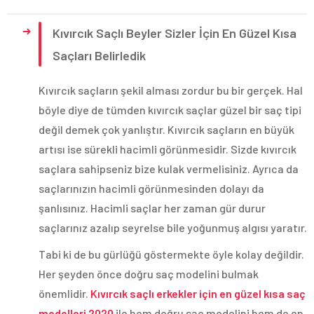
Kıvırcık Saçlı Beyler Sizler İçin En Güzel Kısa
Saçları Belirledik
Kıvırcık saçların şekil alması zordur bu bir gerçek. Hal
böyle diye de tümden kıvırcık saçlar güzel bir saç tipi
değil demek çok yanlıştır. Kıvırcık saçların en büyük
artısı ise sürekli hacimli görünmesidir. Sizde kıvırcık
saçlara sahipseniz bize kulak vermelisiniz. Ayrıca da
saçlarınızın hacimli görünmesinden dolayı da
şanlısınız. Hacimli saçlar her zaman gür durur
saçlarınız azalıp seyrelse bile yoğunmuş algısı yaratır.
Tabi ki de bu gürlüğü göstermekte öyle kolay değildir.
Her şeyden önce doğru saç modelini bulmak
önemlidir.
Kıvırcık saçlı erkekler için en güzel kısa saç
modelleri 2020
ile hem doğru saç modelini hem de en