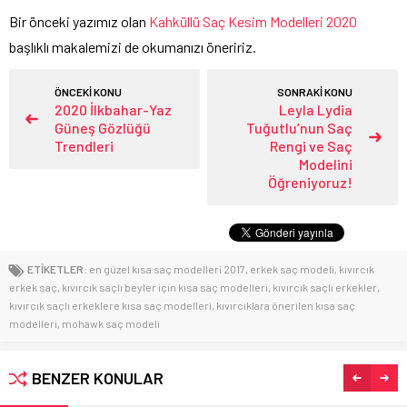
Bir önceki yazımız olan
Kahküllü Saç Kesim Modelleri 2020
başlıklı makalemizi de okumanızı öneririz.
ÖNCEKİ KONU
SONRAKİ KONU
2020 İlkbahar-Yaz
Leyla Lydia
Güneş Gözlüğü
Tuğutlu’nun Saç
Trendleri
Rengi ve Saç
Modelini
Öğreniyoruz!
ETİKETLER:
en güzel kısa saç modelleri 2017
,
erkek saç modeli
,
kıvırcık
erkek saç
,
kıvırcık saçlı beyler için kısa saç modelleri
,
kıvırcık saçlı erkekler
,
kıvırcık saçlı erkeklere kısa saç modelleri
,
kıvırcıklara önerilen kısa saç
modelleri
,
mohawk saç modeli
BENZER KONULAR