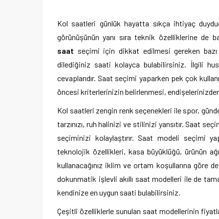
Kol saatleri günlük hayatta sıkça ihtiyaç duyd
görünüşünün yanı sıra teknik özelliklerine de b
saat
seçimi için dikkat edilmesi gereken bazı h
dilediğiniz saati kolayca bulabilirsiniz. İlgili h
cevaplarıdır. Saat seçimi yaparken pek çok kulla
öncesi kriterlerinizin belirlenmesi, endişelerinizde
Kol saatleri zengin renk seçenekleri ile spor, gündeli
tarzınızı, ruh halinizi ve stilinizi yansıtır. Saat
seçiminizi kolaylaştırır. Saat modeli seçimi y
teknolojik özellikleri, kasa büyüklüğü, ürünün ağır
kullanacağınız iklim ve ortam koşullarına göre de t
dokunmatik işlevli akıllı saat modelleri ile de tam
kendinize en uygun saati bulabilirsiniz.
Çeşitli özelliklerle sunulan saat modellerinin fiya