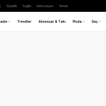
ç
Güzellik
Sağlık
Dekorasyon
Yemek
Kadın
Trendler
Aksesuar & Takı
Moda
Saç