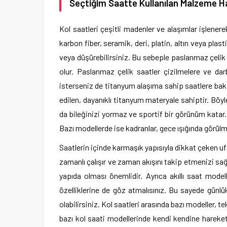
Seçtiğim Saatte Kullanılan Malzeme H
Kol saatleri çeşitli madenler ve alaşımlar işlenere
karbon fiber, seramik, deri, platin, altın veya plast
veya düşürebilirsiniz. Bu sebeple paslanmaz çelik 
olur. Paslanmaz çelik saatler çizilmelere ve darb
isterseniz de titanyum alaşıma sahip saatlere baka
edilen, dayanıklı titanyum materyale sahiptir. Böyl
da bileğinizi yormaz ve sportif bir görünüm katar.
Bazı modellerde ise kadranlar, gece ışığında görülmey
Saatlerin içinde karmaşık yapısıyla dikkat çeken ufa
zamanlı çalışır ve zaman akışını takip etmenizi sa
yapıda olması önemlidir. Ayrıca akıllı saat mode
özelliklerine de göz atmalısınız. Bu sayede günl
olabilirsiniz. Kol saatleri arasında bazı modeller, 
bazı kol saati modellerinde kendi kendine hareket i