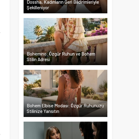
Dossha, Kadınların Geri Bildirimleriyle
Şekilleniyor
ş
n
e
n
ı
Bohemino: Özgür Ruhun ve Bohem
Stilin Adresi
,
t
n
i
,
Bohem Elbise Modası: Özgür Ruhunuzu
Stilinize Yansıtın
n
e