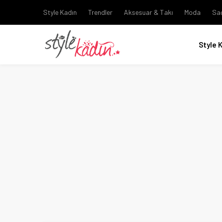
Style Kadın
Trendler
Aksesuar & Takı
Moda
Sa
Style 