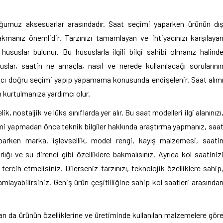
uğumuz aksesuarlar arasındadır. Saat seçimi yaparken ürünün dı
akmanız önemlidir. Tarzınızı tamamlayan ve ihtiyacınızı karşılaya
ususlar bulunur. Bu hususlarla ilgili bilgi sahibi olmanız halind
ususlar, saatin ne amaçla, nasıl ve nerede kullanılacağı sorularını
nıcı doğru seçimi yapıp yapamama konusunda endişelenir. Saat alım
n kurtulmanıza yardımcı olur.
k, nostaljik ve lüks sınıflarda yer alır. Bu saat modelleri ilgi alanınızı
 seçimi yapmadan önce teknik bilgiler hakkında araştırma yapmanız, saa
aparken marka, işlevsellik, model rengi, kayış malzemesi, saati
lığı ve su direnci gibi özelliklere bakmalısınız. Ayrıca kol saatiniz
ercih etmelisiniz. Dilerseniz tarzınızı, teknolojik özelliklere sahip
amlayabilirsiniz. Geniş ürün çeşitliliğine sahip kol saatleri arasında
tları da ürünün özelliklerine ve üretiminde kullanılan malzemelere gör