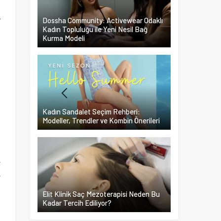
l
r
Dossha Community: Activewear Odaklı
Kadın Topluluğu ile Yeni Nesil Bağ
Kurma Modeli
a
n
a
Kadın Sandalet Seçim Rehberi:
ı
Modeller, Trendler ve Kombin Önerileri
.
ü
e
e
Elit Klinik Saç Mezoterapisi Neden Bu
Kadar Tercih Ediliyor?