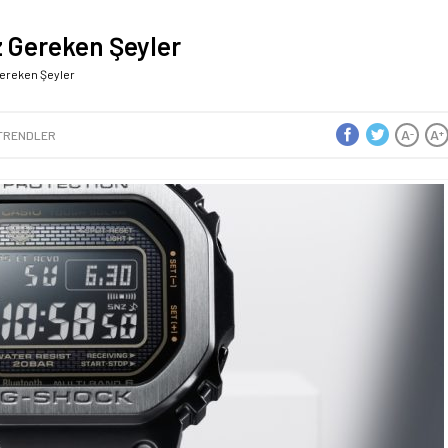
z Gereken Şeyler
Gereken Şeyler
A
A
-
+
TRENDLER