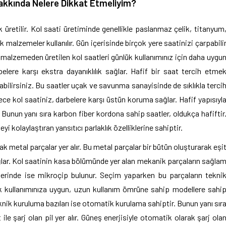
akkında Nelere Dikkat Etmeliyim?
k üretilir. Kol saati üretiminde genellikle paslanmaz çelik, titanyum
ik malzemeler kullanılır. Gün içerisinde birçok yere saatinizi çarpabili
malzemeden üretilen kol saatleri günlük kullanımınız için daha uygu
elere karşı ekstra dayanıklılık sağlar. Hafif bir saat tercih etme
bilirsiniz. Bu saatler uçak ve savunma sanayisinde de sıklıkla terci
ece kol saatiniz, darbelere karşı üstün koruma sağlar. Hafif yapısıyl
 Bunun yanı sıra karbon fiber kordona sahip saatler, oldukça hafiftir
i kolaylaştıran yansıtıcı parlaklık özelliklerine sahiptir.
k metal parçalar yer alır. Bu metal parçalar bir bütün oluşturarak eşi
ğlar. Kol saatinin kasa bölümünde yer alan mekanik parçaların sağla
llerinde ise mikroçip bulunur. Seçim yaparken bu parçaların tekni
ük kullanımınıza uygun, uzun kullanım ömrüne sahip modellere sahi
teknik kuruluma bazıları ise otomatik kurulama sahiptir. Bunun yanı sır
le şarj olan pil yer alır. Güneş enerjisiyle otomatik olarak şarj ola