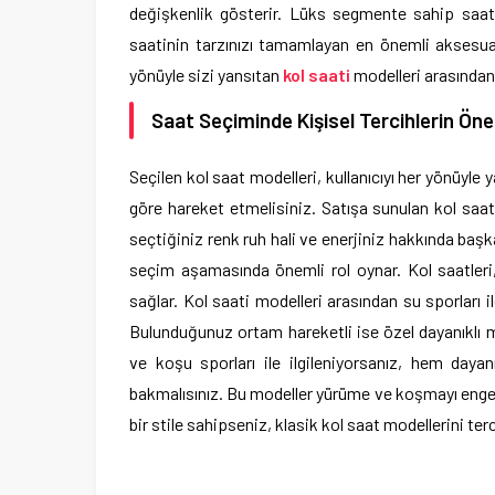
değişkenlik gösterir. Lüks segmente sahip saatle
saatinin tarzınızı tamamlayan en önemli aksesua
yönüyle sizi yansıtan
kol saati
modelleri arasından, 
Saat Seçiminde Kişisel Tercihlerin Ön
Seçilen kol saat modelleri, kullanıcıyı her yönüyle
göre hareket etmelisiniz. Satışa sunulan kol saatl
seçtiğiniz renk ruh hali ve enerjiniz hakkında başka
seçim aşamasında önemli rol oynar. Kol saatleri, s
sağlar. Kol saati modelleri arasından su sporları il
Bulunduğunuz ortam hareketli ise özel dayanıklı m
ve koşu sporları ile ilgileniyorsanız, hem daya
bakmalısınız. Bu modeller yürüme ve koşmayı engell
bir stile sahipseniz, klasik kol saat modellerini terc