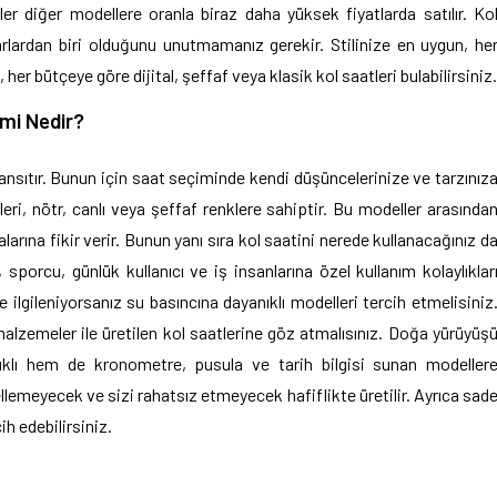
r diğer modellere oranla biraz daha yüksek fiyatlarda satılır. Ko
rlardan biri olduğunu unutmamanız gerekir. Stilinize en uygun, he
her bütçeye göre dijital, şeffaf veya klasik kol saatleri bulabilirsiniz.
emi Nedir?
 yansıtır. Bunun için saat seçiminde kendi düşüncelerinize ve tarzınız
eri, nötr, canlı veya şeffaf renklere sahiptir. Bu modeller arasında
larına fikir verir. Bunun yanı sıra kol saatini nerede kullanacağınız d
porcu, günlük kullanıcı ve iş insanlarına özel kullanım kolaylıklar
e ilgileniyorsanız su basıncına dayanıklı modelleri tercih etmelisiniz
alzemeler ile üretilen kol saatlerine göz atmalısınız. Doğa yürüyüş
nıklı hem de kronometre, pusula ve tarih bilgisi sunan modeller
emeyecek ve sizi rahatsız etmeyecek hafiflikte üretilir. Ayrıca sad
ih edebilirsiniz.