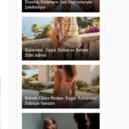
Dossha, Kadınların Geri Bildirimleriyle
Şekilleniyor
ı
n
n
r
Bohemino: Özgür Ruhun ve Bohem
Stilin Adresi
Bohem Elbise Modası: Özgür Ruhunuzu
Stilinize Yansıtın