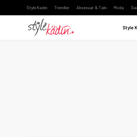
Style Kadın
Trendler
Aksesuar & Takı
Moda
Sa
Style 