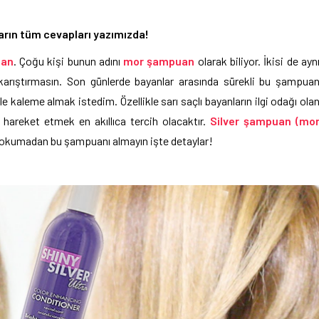
rın tüm cevapları yazımızda!
uan
. Çoğu kişi bunun adını
mor şampuan
olarak biliyor. İkisi de ayn
ı karıştırmasın. Son günlerde bayanlar arasında sürekli bu şampua
e kaleme almak istedim. Özellikle sarı saçlı bayanların ilgi odağı ola
hareket etmek en akıllıca tercih olacaktır.
Silver şampuan (mo
 okumadan bu şampuanı almayın işte detaylar!