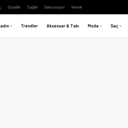
ç
Güzellik
Sağlık
Dekorasyon
Yemek
Kadın
Trendler
Aksesuar & Takı
Moda
Saç