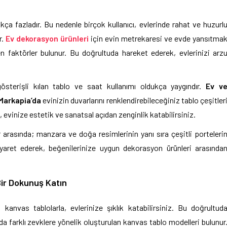
 fazladır. Bu nedenle birçok kullanıcı, evlerinde rahat ve huzurl
r.
Ev dekorasyon ürünleri
için evin metrekaresi ve evde yansıtma
n faktörler bulunur. Bu doğrultuda hareket ederek, evlerinizi arz
österişli kılan tablo ve saat kullanımı oldukça yaygındır.
Ev v
Markapia’da
evinizin duvarlarını renklendirebileceğiniz tablo çeşitler
, evinize estetik ve sanatsal açıdan zenginlik katabilirsiniz.
 arasında; manzara ve doğa resimlerinin yanı sıra çeşitli porteleri
ziyaret ederek, beğenilerinize uygun dekorasyon ürünleri arasında
Bir Dokunuş Katın
nvas tablolarla, evlerinize şıklık katabilirsiniz. Bu doğrultud
 farklı zevklere yönelik oluşturulan kanvas tablo modelleri bulunur