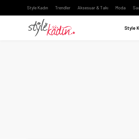
Style Kadın
Trendler
Aksesuar & Takı
Moda
Sa
Style 