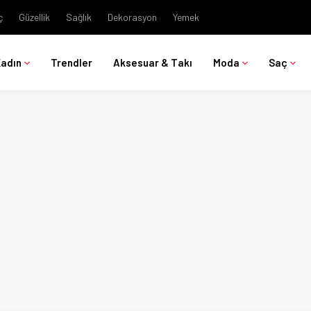
ç
Güzellik
Sağlık
Dekorasyon
Yemek
Kadın
Trendler
Aksesuar & Takı
Moda
Saç