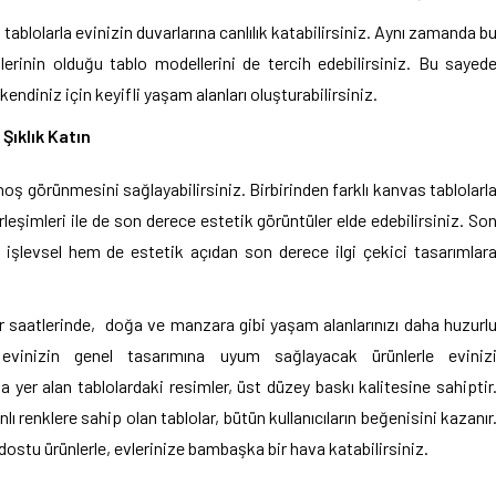
tablolarla evinizin duvarlarına canlılık katabilirsiniz. Aynı zamanda b
lerinin olduğu tablo modellerini de tercih edebilirsiniz. Bu sayed
endiniz için keyifli yaşam alanları oluşturabilirsiniz.
 Şıklık Katın
hoş görünmesini sağlayabilirsiniz. Birbirinden farklı kanvas tablolarl
irleşimleri ile de son derece estetik görüntüler elde edebilirsiniz. So
 işlevsel hem de estetik açıdan son derece ilgi çekici tasarımlar
r saatlerinde,
doğa ve manzara gibi yaşam alanlarınızı daha huzurl
e evinizin genel tasarımına uyum sağlayacak ürünlerle eviniz
a yer alan tablolardaki resimler, üst düzey baskı kalitesine sahiptir
 renklere sahip olan tablolar, bütün kullanıcıların beğenisini kazanır
ostu ürünlerle, evlerinize bambaşka bir hava katabilirsiniz.