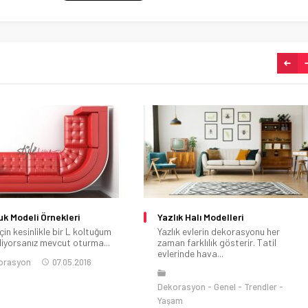
uk Modeli Örnekleri
Yazlık Halı Modelleri
için kesinlikle bir L koltuğum
Yazlık evlerin dekorasyonu her
diyorsanız mevcut oturma...
zaman farklılık gösterir. Tatil
evlerinde hava...
orasyon
07.05.2016
Dekorasyon
Genel
Trendler
Yaşam