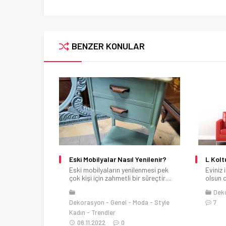
BENZER KONULAR
ırrı: Gardırop
Eski Mobilyalar Nasıl Yenilenir?
L Kolt
kleri ve
Eski mobilyaların yenilenmesi pek
Eviniz 
dalarının
çok kişi için zahmetli bir süreçtir....
olsun 
ir. Severek
Dek
Dekorasyon
Genel
Moda
Style
7
m
Kadın
Trendler
06.11.2022
0