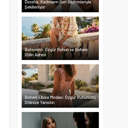
Dossha, Kadınların Geri Bildirimleriyle
Şekilleniyor
u
k
u
e
Bohemino: Özgür Ruhun ve Bohem
Stilin Adresi
i
n
n
Bohem Elbise Modası: Özgür Ruhunuzu
Stilinize Yansıtın
a
.