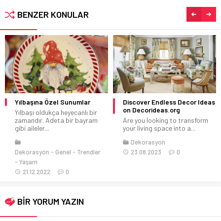
BENZER KONULAR
Yılbaşına Özel Sunumlar
Discover Endless Decor Ideas
on Decorideas.org
Yılbaşı oldukça heyecanlı bir
zamandır. Adeta bir bayram
Are you looking to transform
gibi aileler...
your living space into a...
Dekorasyon
Dekorasyon
Genel
Trendler
23.08.2023
0
Yaşam
21.12.2022
0
BİR YORUM YAZIN