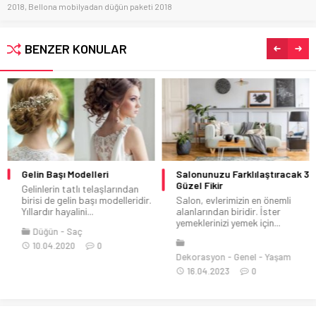
2018
,
Bellona mobilyadan düğün paketi 2018
BENZER KONULAR
Gelin Başı Modelleri
Salonunuzu Farklılaştıracak 3
Güzel Fikir
Gelinlerin tatlı telaşlarından
birisi de gelin başı modelleridir.
Salon, evlerimizin en önemli
Yıllardır hayalini...
alanlarından biridir. İster
yemeklerinizi yemek için...
Düğün
Saç
10.04.2020
0
Dekorasyon
Genel
Yaşam
16.04.2023
0