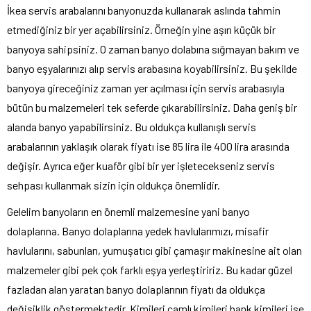
İkea servis arabalarını banyonuzda kullanarak aslında tahmin
etmediğiniz bir yer açabilirsiniz. Örneğin yine aşırı küçük bir
banyoya sahipsiniz. O zaman banyo dolabına sığmayan bakım ve
banyo eşyalarınızı alıp servis arabasına koyabilirsiniz. Bu şekilde
banyoya gireceğiniz zaman yer açılması için servis arabasıyla
bütün bu malzemeleri tek seferde çıkarabilirsiniz. Daha geniş bir
alanda banyo yapabilirsiniz. Bu oldukça kullanışlı servis
arabalarının yaklaşık olarak fiyatı ise 85 lira ile 400 lira arasında
değişir. Ayrıca eğer kuaför gibi bir yer işletecekseniz servis
sehpası kullanmak sizin için oldukça önemlidir.
Gelelim banyoların en önemli malzemesine yani banyo
dolaplarına. Banyo dolaplarına yedek havlularımızı, misafir
havlularını, sabunları, yumuşatıcı gibi çamaşır makinesine ait olan
malzemeler gibi pek çok farklı eşya yerleştiririz. Bu kadar güzel
fazladan alan yaratan banyo dolaplarının fiyatı da oldukça
değişiklik göstermektedir. Kimileri camlı kimileri bank kimileri ise