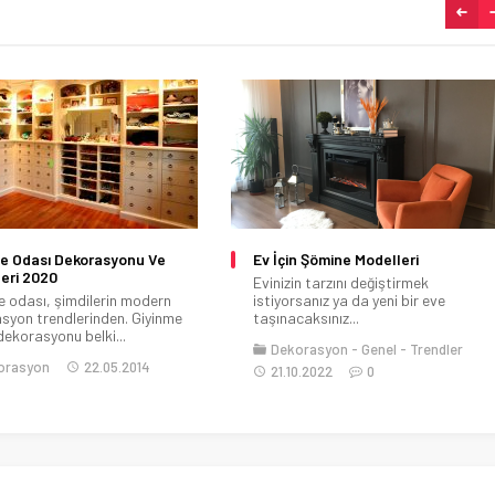
e Odası Dekorasyonu Ve
Ev İçin Şömine Modelleri
eri 2020
Evinizin tarzını değiştirmek
e odası, şimdilerin modern
istiyorsanız ya da yeni bir eve
syon trendlerinden. Giyinme
taşınacaksınız...
dekorasyonu belki...
Dekorasyon
Genel
Trendler
orasyon
22.05.2014
21.10.2022
0