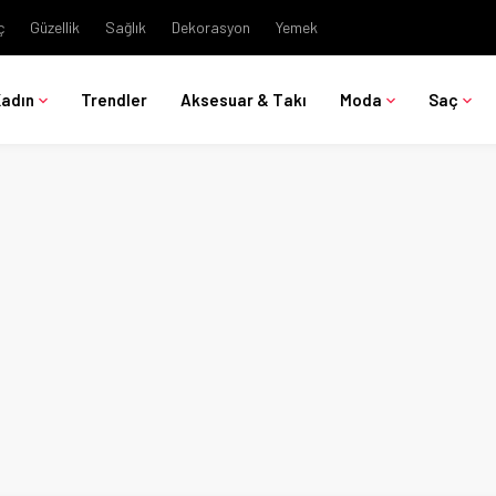
ç
Güzellik
Sağlık
Dekorasyon
Yemek
Kadın
Trendler
Aksesuar & Takı
Moda
Saç