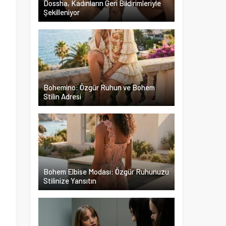
Dossha, Kadınların Geri Bildirimleriyle
Şekilleniyor
n
a
ı
Bohemino: Özgür Ruhun ve Bohem
Stilin Adresi
k
u
n
Bohem Elbise Modası: Özgür Ruhunuzu
n
Stilinize Yansıtın
l
n