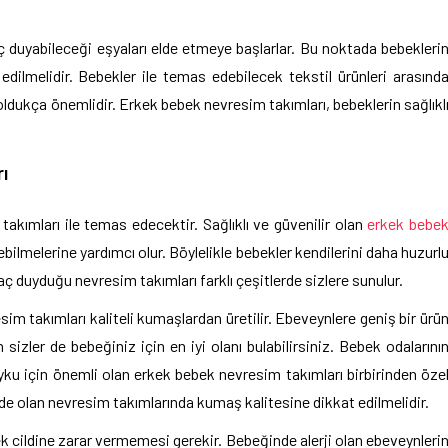
 duyabileceği eşyaları elde etmeye başlarlar. Bu noktada bebekleri
dilmelidir. Bebekler ile temas edebilecek tekstil ürünleri arasınd
oldukça önemlidir. Erkek bebek nevresim takımları, bebeklerin sağlıkl
ı
takımları ile temas edecektir. Sağlıklı ve güvenilir olan
erkek bebe
enebilmelerine yardımcı olur. Böylelikle bebekler kendilerini daha huzurl
ç duyduğu nevresim takımları farklı çeşitlerde sizlere sunulur.
sim takımları kaliteli kumaşlardan üretilir. Ebeveynlere geniş bir ürü
sizler de bebeğiniz için en iyi olanı bulabilirsiniz. Bebek odalarını
uyku için önemli olan erkek bebek nevresim takımları birbirinden öze
nde olan nevresim takımlarında kumaş kalitesine dikkat edilmelidir.
 cildine zarar vermemesi gerekir. Bebeğinde alerji olan ebeveynleri