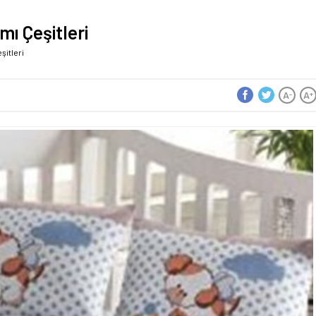
ı Çeşitleri
itleri
A
A
-
+