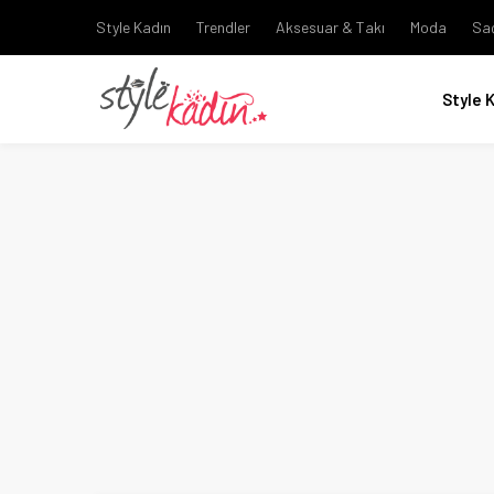
Style Kadın
Trendler
Aksesuar & Takı
Moda
Sa
Style 