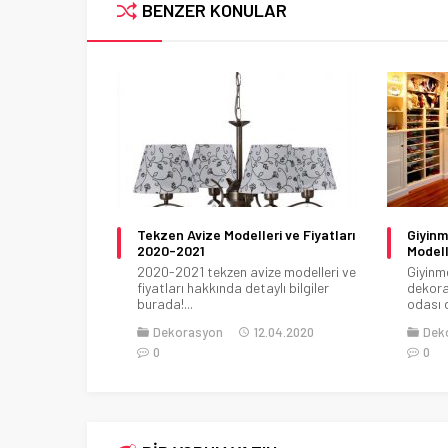
BENZER KONULAR
 Odası
Tekzen Avize Modelleri ve Fiyatları
Giyinm
2020-2021
Modell
 çocuk odaları
2020-2021 tekzen avize modelleri ve
Giyinm
öz...
fiyatları hakkında detaylı bilgiler
dekora
burada!...
odası 
.03.2019
Dekorasyon
12.04.2020
Dek
0
0