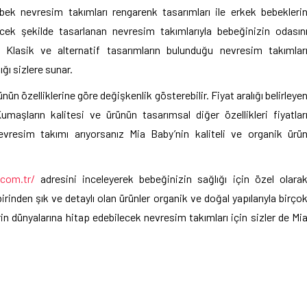
bek nevresim takımları rengarenk tasarımları ile erkek bebekleri
ecek şekilde tasarlanan nevresim takımlarıyla bebeğinizin odasın
z. Klasik ve alternatif tasarımların bulunduğu nevresim takımlar
ğı sizlere sunar.
ün özelliklerine göre değişkenlik gösterebilir. Fiyat aralığı belirleye
maşların kalitesi ve ürünün tasarımsal diğer özellikleri fiyatlar
evresim takımı arıyorsanız Mia Baby’nin kaliteli ve organik ürü
com.tr/
adresini inceleyerek bebeğinizin sağlığı için özel olara
birinden şık ve detaylı olan ürünler organik ve doğal yapılarıyla birço
rin dünyalarına hitap edebilecek nevresim takımları için sizler de Mi