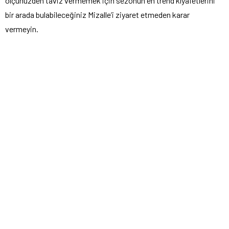
ölçünüzden taviz vermemek için sezonun en trend kıyafetlerini
bir arada bulabileceğiniz
Mizalle
’i ziyaret etmeden karar
vermeyin.