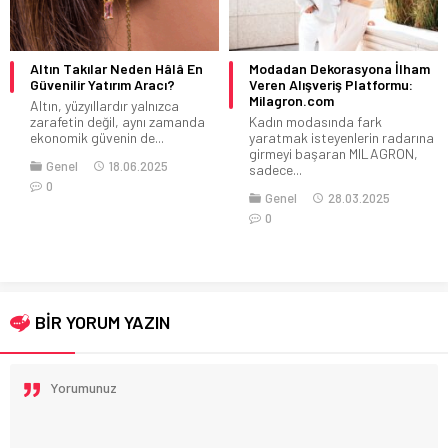
Altın Takılar Neden Hâlâ En
Modadan Dekorasyona İlham
Güvenilir Yatırım Aracı?
Veren Alışveriş Platformu:
Milagron.com
Altın, yüzyıllardır yalnızca
zarafetin değil, aynı zamanda
Kadın modasında fark
ekonomik güvenin de...
yaratmak isteyenlerin radarına
girmeyi başaran MILAGRON,
Genel
18.06.2025
sadece...
0
Genel
28.03.2025
0
BİR YORUM YAZIN