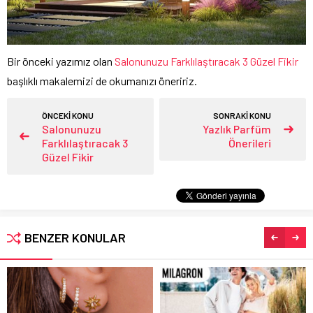
Bir önceki yazımız olan
Salonunuzu Farklılaştıracak 3 Güzel Fikir
başlıklı makalemizi de okumanızı öneririz.
ÖNCEKİ KONU
SONRAKİ KONU
Salonunuzu
Yazlık Parfüm
Farklılaştıracak 3
Önerileri
Güzel Fikir
BENZER KONULAR