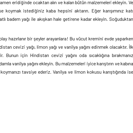
mamen eridiğinde ocaktan alın ve kalan bütün malzemeleri ekleyin. V
 ise koymak istediğiniz kaba hepsini aktarın. Eğer karışımınız kat
atlı badem yağı ile akışkan hale getirene kadar ekleyin. Soğudukta
lay hazırlanır bir şeyler arayanlara! Bu vücut kremini evde yaparke
istan cevizi yağı, limon yağı ve vanilya yağını edinmek olacaktır. İl
ir. Bunun için Hindistan cevizi yağını oda sıcaklığına bırakmanı
damla vanilya yağını ekleyin. Bu malzemeleri iyice karıştırın ve kabın
koymanızı tavsiye ederiz. Vanilya ve limon kokusu karıştığında is