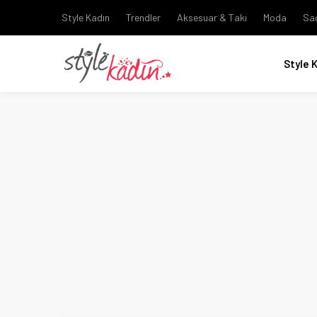
Style Kadın
Trendler
Aksesuar & Takı
Moda
Sa
Style 