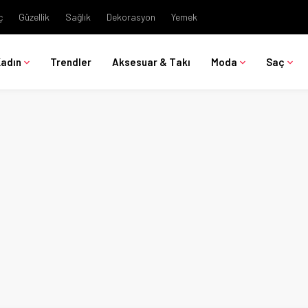
ç
Güzellik
Sağlık
Dekorasyon
Yemek
Kadın
Trendler
Aksesuar & Takı
Moda
Saç