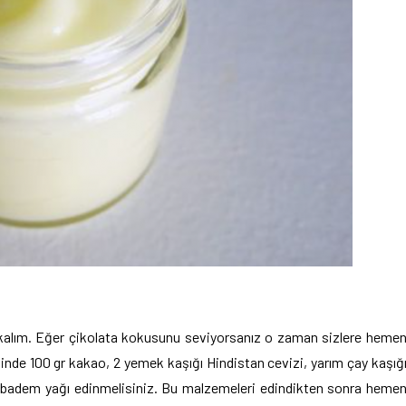
akalım. Eğer çikolata kokusunu seviyorsanız o zaman sizlere heme
rifinde 100 gr kakao, 2 yemek kaşığı Hindistan cevizi, yarım çay kaşığ
ı badem yağı edinmelisiniz. Bu malzemeleri edindikten sonra heme