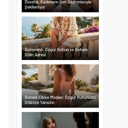
Dossha, Kadınların Geri Bildirimleriyle
Şekilleniyor
n
n
.
i
ı
Bohemino: Özgür Ruhun ve Bohem
Stilin Adresi
Bohem Elbise Modası: Özgür Ruhunuzu
Stilinize Yansıtın