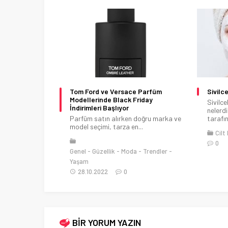
dirme Nasıl
Tom Ford ve Versace Parfüm
Sivilc
Modellerinde Black Friday
Sivilce
İndirimleri Başlıyor
rindeki etkisi
nelerd
inen ve kabul
Parfüm satın alırken doğru marka ve
tarafın
model seçimi, tarza en...
Cilt
25.06.2020
0
Genel
Güzellik
Moda
Trendler
Yaşam
28.10.2022
0
BİR YORUM YAZIN