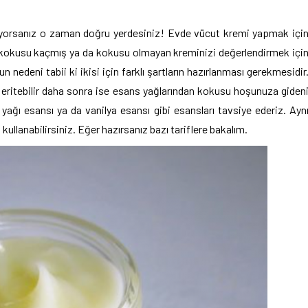
diyorsanız o zaman doğru yerdesiniz! Evde vücut kremi yapmak içi
ri kokusu kaçmış ya da kokusu olmayan kreminizi değerlendirmek içi
un nedeni tabii ki ikisi için farklı şartların hazırlanması gerekmesidir
 eritebilir daha sonra ise esans yağlarından kokusu hoşunuza giden
n yağı esansı ya da vanilya esansı gibi esansları tavsiye ederiz. Ayn
kullanabilirsiniz. Eğer hazırsanız bazı tariflere bakalım.