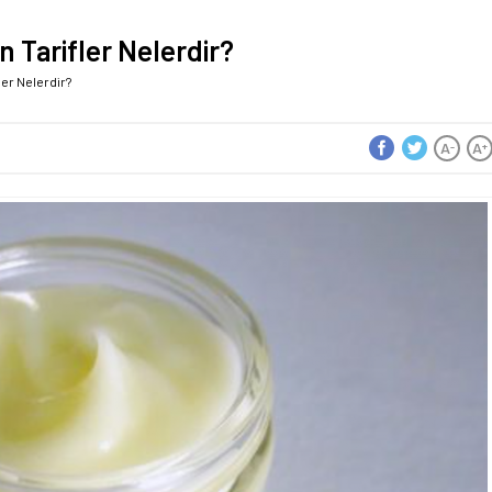
n Tarifler Nelerdir?
ler Nelerdir?
A
A
-
+