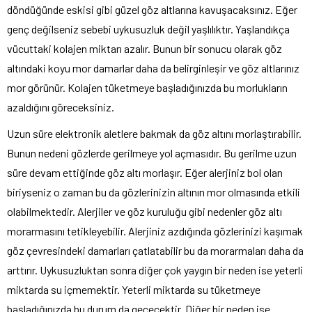
döndüğünde eskisi gibi güzel göz altlarına kavuşacaksınız. Eğer
genç değilseniz sebebi uykusuzluk değil yaşlılıktır. Yaşlandıkça
vücuttaki kolajen miktarı azalır. Bunun bir sonucu olarak göz
altındaki koyu mor damarlar daha da belirginleşir ve göz altlarınız
mor görünür. Kolajen tüketmeye başladığınızda bu morlukların
azaldığını göreceksiniz.
Uzun süre elektronik aletlere bakmak da göz altını morlaştırabilir.
Bunun nedeni gözlerde gerilmeye yol açmasıdır. Bu gerilme uzun
süre devam ettiğinde göz altı morlaşır. Eğer alerjiniz bol olan
biriyseniz o zaman bu da gözlerinizin altının mor olmasında etkili
olabilmektedir. Alerjiler ve göz kuruluğu gibi nedenler göz altı
morarmasını tetikleyebilir. Alerjiniz azdığında gözlerinizi kaşımak
göz çevresindeki damarları çatlatabilir bu da morarmaları daha da
arttırır. Uykusuzluktan sonra diğer çok yaygın bir neden ise yeterli
miktarda su içmemektir. Yeterli miktarda su tüketmeye
başladığınızda bu durum da geçecektir. Diğer bir neden ise