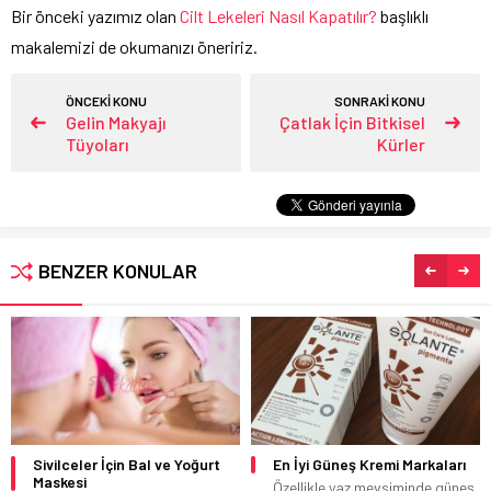
Bir önceki yazımız olan
Cilt Lekeleri Nasıl Kapatılır?
başlıklı
makalemizi de okumanızı öneririz.
ÖNCEKİ KONU
SONRAKİ KONU
Gelin Makyajı
Çatlak İçin Bitkisel
Tüyoları
Kürler
BENZER KONULAR
Sivilceler İçin Bal ve Yoğurt
En İyi Güneş Kremi Markaları
Maskesi
Özellikle yaz mevsiminde güneş