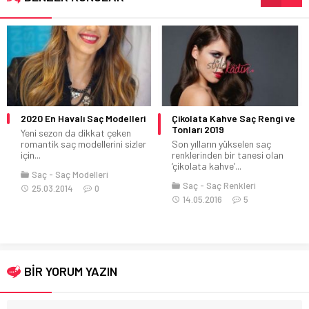
Çikolata Kahve Saç Rengi ve
Hangi Yüz Şekline Hangi Saç
Tonları 2019
Kesimi Yakışır?
Son yılların yükselen saç
Bayanlar sürekli birbirlerine saç
renklerinden bir tanesi olan
modeli sorar.Bana acaba şu
‘çikolata kahve’...
saç modeli...
Saç
Saç Renkleri
Saç
04.05.2016
4
14.05.2016
5
BİR YORUM YAZIN