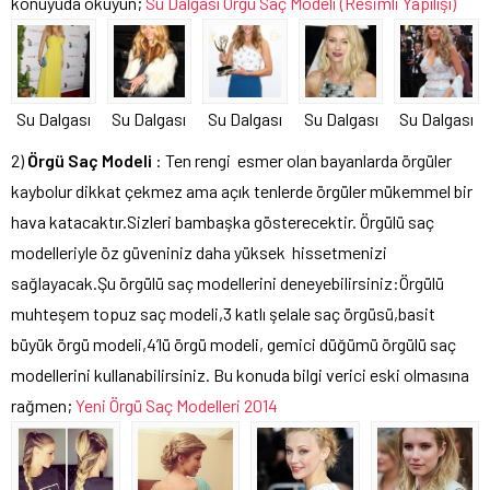
konuyuda okuyun;
Su Dalgası Örgü Saç Modeli (Resimli Yapılışı)
Su Dalgası
Su Dalgası
Su Dalgası
Su Dalgası
Su Dalgası
2)
Örgü Saç Modeli
: Ten rengi esmer olan bayanlarda örgüler
kaybolur dikkat çekmez ama açık tenlerde örgüler mükemmel bir
hava katacaktır.Sizleri bambaşka gösterecektir. Örgülü saç
modelleriyle öz güveniniz daha yüksek hissetmenizi
sağlayacak.Şu örgülü saç modellerini deneyebilirsiniz:Örgülü
muhteşem topuz saç modeli,3 katlı şelale saç örgüsü,basit
büyük örgü modeli,4’lü örgü modeli, gemici düğümü örgülü saç
modellerini kullanabilirsiniz. Bu konuda bilgi verici eski olmasına
rağmen;
Yeni Örgü Saç Modelleri 2014