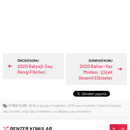
ÖNCEKİ KONU
SONRAKİ KONU
2020 Balyajlı Saç
2020 Bahar-Yaz
Rengi Fikirleri
Modası : Çiçek
Desenli Elbiseler
ETİKETLER:
2016 örgü saç modelleri
,
2016 saç modelleri
,
balerin topuzu
saç modeli
,
örgü saç modelleri
,
su dalgası saç modelleri
BENZER KONULAR