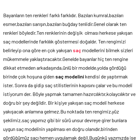
Bayanların ten renkleri farklı farklıdır. Bazıları kumral,bazıları
esmer,bazıları sarışın,bazıları buğday tenlidir.Genel olarak ten
renkleri böyledir.Ten renklerinin değişik olması herkese yakışan
saç modellerinde farklılık göstermesi doğaldır. Ten rengimizi
belirleyip ona göre en çok yakışan
saç
modellerini bilmek sizleri
mükemmele yaklaştıracaktır.Genelde bayanlar hiç ten rengine
dikkat etmeden arkadaşında,ünlü bir modelde,yolda gördüğü
birinde çok hoşuna giden
saç modelini
kendisi de yaptırmak
ister. Sonra da gidip saç stilistlerinin kapısını çalar ve bu modeli
istiyorum der. Böyle yapmak tamamen hazırcılıktır,kolaycılıktır ve
doğru bir şey değildir. Bir kişiye yakışan saç modeli herkese
yakışacak anlamına gelmez.Bu noktada ten rengimiz,yüz
şeklimiz,saç yapımız gibi bir sürü unsur devreye girer bunlara
uygun saç modelinin yapılması en doğru olanıdır,birinden
gördüğümüz saçı hemen uygulamak değil.Bugünkü yazımızda ise