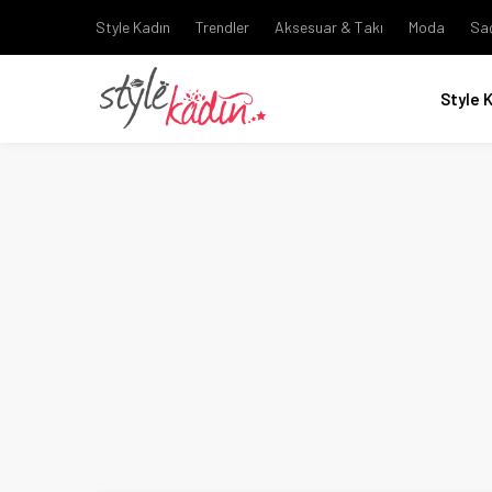
Style Kadın
Trendler
Aksesuar & Takı
Moda
Sa
Style 