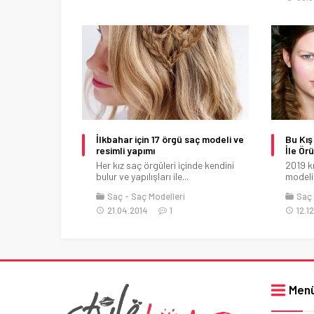
İlkbahar için 17 örgü saç modeli ve
Bu Kış
resimli yapımı
İle Ör
Her kız saç örgüleri içinde kendini
2019 k
bulur ve yapılışları ile...
modeli 
Saç
Saç Modelleri
Saç
21.04.2014
1
12.1
Men