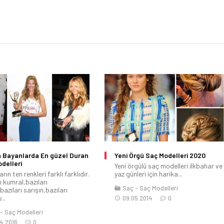
n Bayanlarda En güzel Duran
Yeni Örgü Saç Modelleri 2020
delleri
Yeni örgülü saç modelleri ilkbahar ve
rın ten renkleri farklı farklıdır.
yaz günleri için harika...
ı kumral,bazıları
Saç
Saç Modelleri
azıları sarışın,bazıları
..
09.05.2014
0
Saç Modelleri
4.2016
0