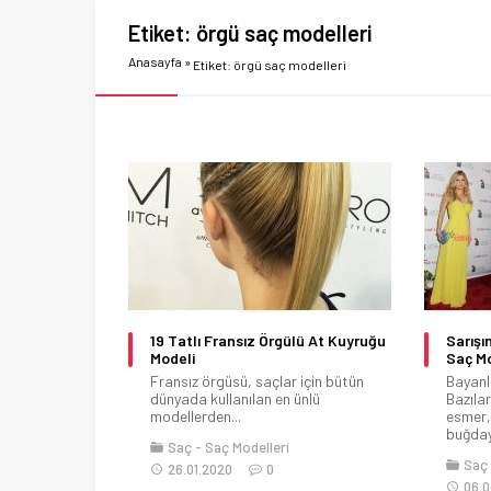
Etiket:
örgü saç modelleri
Anasayfa
»
Etiket: örgü saç modelleri
19 Tatlı Fransız Örgülü At Kuyruğu
Sarışı
Modeli
Saç Mo
Fransız örgüsü, saçlar için bütün
Bayanla
dünyada kullanılan en ünlü
Bazılar
modellerden...
esmer,b
buğday.
Saç
Saç Modelleri
Saç
26.01.2020
0
06.0