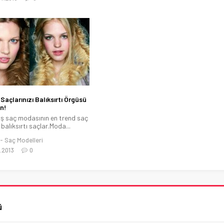
 Saçlarınızı Balıksırtı Örgüsü
ün!
ış saç modasının en trend saç
balıksırtı saçlar.Moda...
Saç Modelleri
2.2013
0
ü