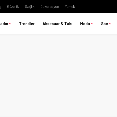
ç
Güzellik
Sağlık
Dekorasyon
Yemek
Kadın
Trendler
Aksesuar & Takı
Moda
Saç