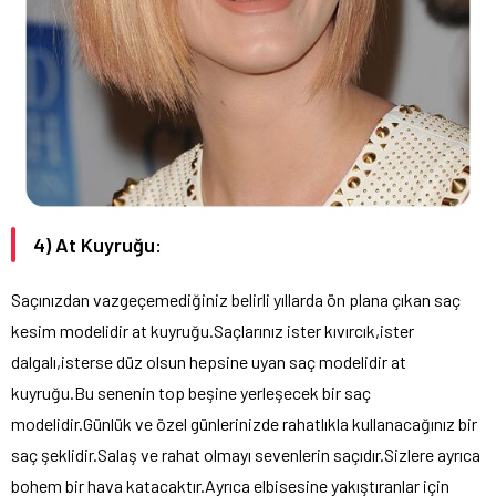
4) At Kuyruğu:
Saçınızdan vazgeçemediğiniz belirli yıllarda ön plana çıkan saç
kesim modelidir at kuyruğu.Saçlarınız ister kıvırcık,ister
dalgalı,isterse düz olsun hepsine uyan saç modelidir at
kuyruğu.Bu senenin top beşine yerleşecek bir saç
modelidir.Günlük ve özel günlerinizde rahatlıkla kullanacağınız bir
saç şeklidir.Salaş ve rahat olmayı sevenlerin saçıdır.Sizlere ayrıca
bohem bir hava katacaktır.Ayrıca elbisesine yakıştıranlar için