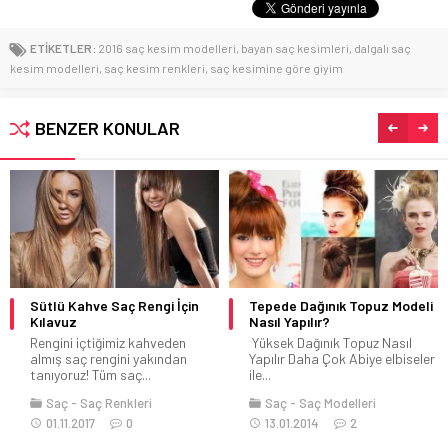
ETİKETLER:
2016 saç kesim modelleri
,
bayan saç kesimleri
,
dalgalı saç
kesim modelleri
,
saç kesim renkleri
,
saç kesimine göre giyim
BENZER KONULAR
Sütlü Kahve Saç Rengi İçin
Tepede Dağınık Topuz Modeli
Kılavuz
Nasıl Yapılır?
Rengini içtiğimiz kahveden
Yüksek Dağınık Topuz Nasıl
almış saç rengini yakından
Yapılır Daha Çok Abiye elbiseler
tanıyoruz! Tüm saç...
ile...
Saç
Saç Renkleri
Saç
Saç Modelleri
01.11.2017
0
13.01.2014
2