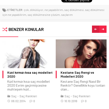
ETİKETLER:
çok
,
dökülüyor
,
ne yapabilirim
,
saç dökülmesi
,
saç dökülmesi
için ne yapabilirim
,
saç dökülmesine çözüm
,
saçlarım
BENZER KONULAR
Kızıl kırmızı kısa saç modelleri
Kestane Saç Rengi ve
2020
Modelleri 2020
Kızıl kırmızı kısa saç modelleri
Kestane Saç Rengi Nasıl Bir
2020 Evrim geçirmişcesine
Renktir? Genellikle koyu tonları
muhteşem kızıl...
olan...
Saç
Saç Renkleri
Saç
Saç Renkleri
06.02.2014
0
10.10.2016
0