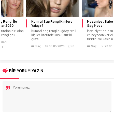
Kumral Saç Rengi Kimlere
Mezuniyet Balosu İçin 18 Zarif
Yakışır?
Saç Modeli
Kumral saç rengi buğday tenli
Mezuniyet balosu hayatımızın
kişiler üzerinde kuşkusuz ki
en heyecan verici günlerinden
güzel...
biridir- ve kesinlikle...
Saç
06.05.2020
0
Saç
29.03.2019
0
BİR YORUM YAZIN