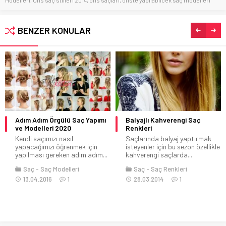
Modelleri
,
Ofis saç stilleri 2014
,
ofis saçları
,
ofiste yapılabilcek saç modelleri
BENZER KONULAR
Balyajlı Kahverengi Saç
Bergüzar Korel Saç Rengi
Renkleri
Bergüzar Korel saç rengi nedir
Saçlarında balyaj yaptırmak
diye merak ediyorsanız doğru
isteyenler için bu sezon özellikle
yerdesiniz....
kahverengi saçlarda...
Saç
31.08.2020
0
Saç
Saç Renkleri
28.03.2014
1