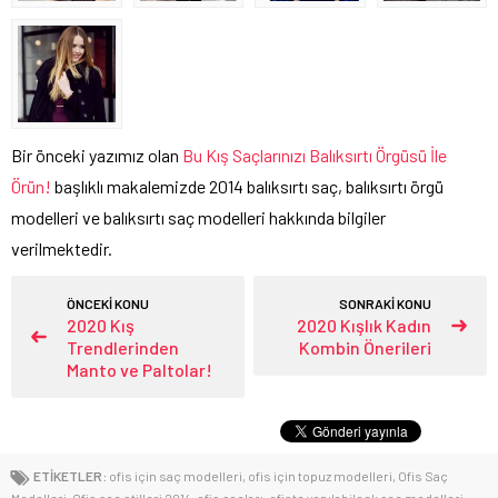
Bir önceki yazımız olan
Bu Kış Saçlarınızı Balıksırtı Örgüsü İle
Örün!
başlıklı makalemizde 2014 balıksırtı saç, balıksırtı örgü
modelleri ve balıksırtı saç modelleri hakkında bilgiler
verilmektedir.
ÖNCEKİ KONU
SONRAKİ KONU
2020 Kış
2020 Kışlık Kadın
Trendlerinden
Kombin Önerileri
Manto ve Paltolar!
ETİKETLER:
ofis için saç modelleri
,
ofis için topuz modelleri
,
Ofis Saç