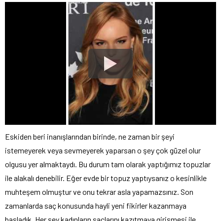
Eskiden beri inanışlarından birinde, ne zaman bir şeyi
istemeyerek veya sevmeyerek yaparsan o şey çok güzel olur
olgusu yer almaktaydı. Bu durum tam olarak yaptığımız topuzlar
ile alakalı denebilir. Eğer evde bir topuz yaptıysanız o kesinlikle
muhteşem olmuştur ve onu tekrar asla yapamazsınız. Son
zamanlarda saç konusunda hayli yeni fikirler kazanmaya
başladık. Her şey kadınların saçlarını kazıtmaya girişmesi ile