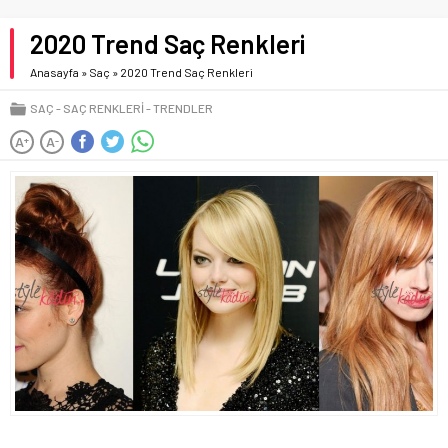
2020 Trend Saç Renkleri
Anasayfa
»
Saç
»
2020 Trend Saç Renkleri
SAÇ
SAÇ RENKLERI
TRENDLER
A
A
+
-