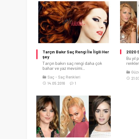
Tarçın Bakır Saç Rengi İle İlgili Her
2020 S
şey
Bu yıl
Tarçın bakırı saç rengi daha çok
renkler
bahar ve yaz mevsimi...
Güze
Saç
Saç Renkleri
21.0
14.05.2016
1