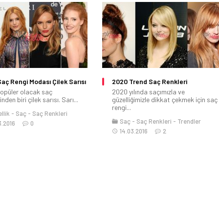
aç Rengi Modası Çilek Sarısı
2020 Trend Saç Renkleri
 popüler olacak saç
2020 yılında saçımızla ve
inden biri çilek sarısı. Sarı...
güzelliğimizle dikkat çekmek için saç
rengi...
llik
Saç
Saç Renkleri
Saç
Saç Renkleri
Trendler
3.2016
0
14.03.2016
2