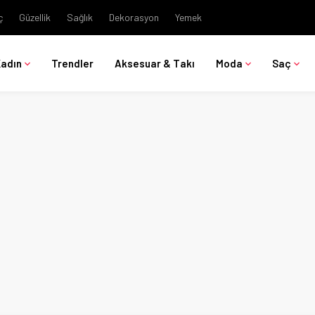
ç
Güzellik
Sağlık
Dekorasyon
Yemek
Kadın
Trendler
Aksesuar & Takı
Moda
Saç