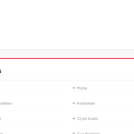
ü
Moda
delleri
Kombinler
k
Style Kadın
er
Saç Renkleri