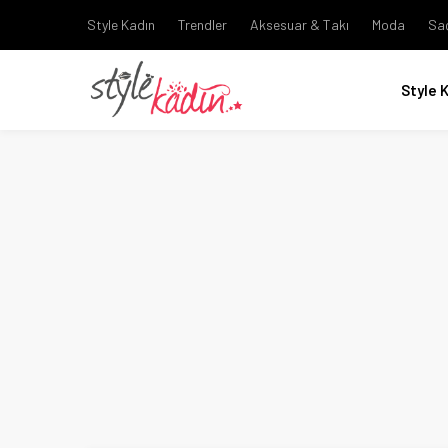
Style Kadın
Trendler
Aksesuar & Takı
Moda
Sa
Style 