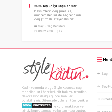
2020 Kış En İyi Saç Renkleri
Mevsimlerin değişmesi ile,
muhtemelen siz de saç renginizi
değiştirmek isteyeceksiniz....
Saç
Saç Renkleri
09.02.2016
2
Men
Saç
Saç Mo
Kadın ve moda blogu Style kadın'da saç
modelleri, stil önerileri, cilt bakımı, trendler,
dekorasyon ile ilgili güncel konular
Güzelli
bulabilirsiniz. Sitemizde bulunan tüm içerikler
ile korunmaktadır ve
izinsiz kopyalanması ve kullanılması suçtur.
Trendl