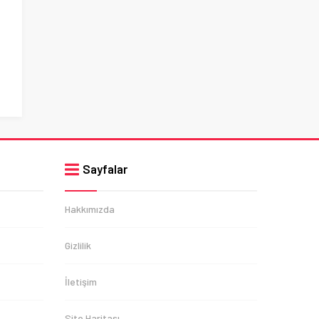
Sayfalar
Hakkımızda
Gizlilik
İletişim
Site Haritası