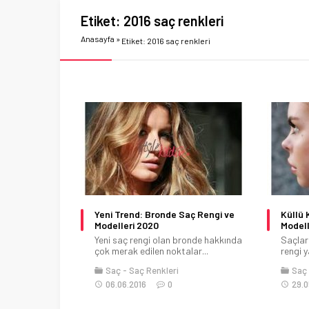
Etiket:
2016 saç renkleri
Anasayfa
»
Etiket: 2016 saç renkleri
Yeni Trend: Bronde Saç Rengi ve
Küllü 
Modelleri 2020
Modell
Yeni saç rengi olan bronde hakkında
Saçları
çok merak edilen noktalar...
rengi y
Saç
Saç Renkleri
Saç
06.06.2016
0
29.0