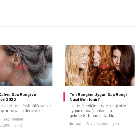
Kahve Saç Rengi ve
Ten Rengine Uygun Saç Rengi
eri 2020
Nasıl Belirlenir?
nızı gri ton efekli küllü kahve
Her beğendiğimiz saç rengi bize
aptırmaya ne dersiniz?...
uygun olacağı anlamına
gelmez.Birbirinden farklı...
Saç Renkleri
Saç
20.05.2016
1
5.2016
2