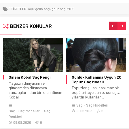
ETİKETLER:
açık gelin saçı
,
gelin saçı 2015
BENZER KONULAR
Günlük Kullanıma Uygun 20
Yazlık Saç Modelleri
Topuz Saç Modeli
Yazlık saç modelleri ile
Topuzlar şu an inanılmaz bir
saçlarınızda özgür bir hava
 Sinem
popülariteye sahip, sonuçta
yaratabilirsiniz. Yaz...
yıllardır kullanılan...
Saç Modelleri
Saç
Saç Modelleri
01.06.2020
0
19.05.2018
5