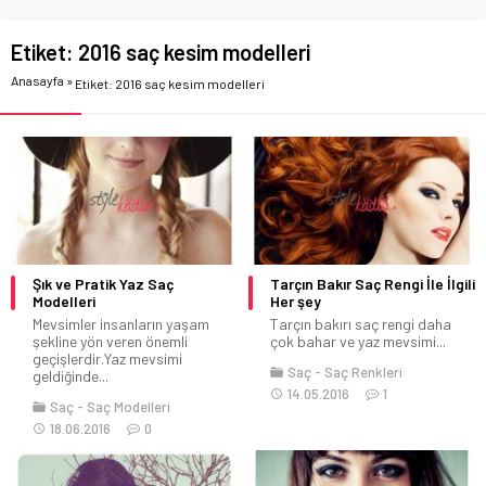
Etiket:
2016 saç kesim modelleri
Anasayfa
»
Etiket: 2016 saç kesim modelleri
Şık ve Pratik Yaz Saç
Tarçın Bakır Saç Rengi İle İlgili
Modelleri
Her şey
Mevsimler insanların yaşam
Tarçın bakırı saç rengi daha
şekline yön veren önemli
çok bahar ve yaz mevsimi...
geçişlerdir.Yaz mevsimi
Saç
Saç Renkleri
geldiğinde...
14.05.2016
1
Saç
Saç Modelleri
18.06.2016
0