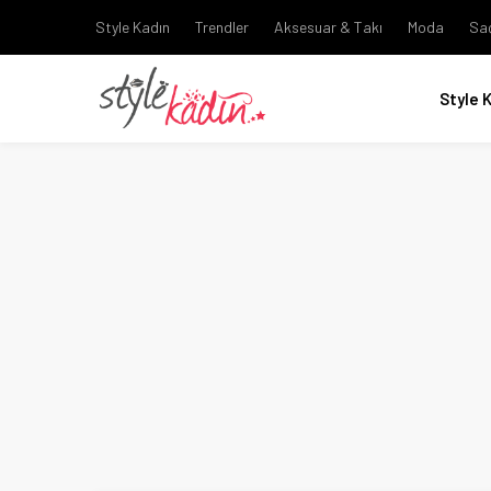
Style Kadın
Trendler
Aksesuar & Takı
Moda
Sa
Style 