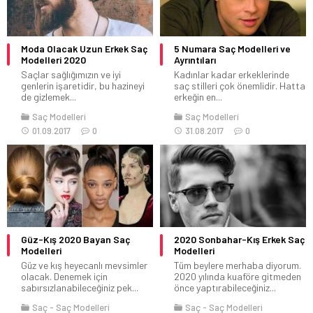
Moda Olacak Uzun Erkek Saç
5 Numara Saç Modelleri ve
Modelleri 2020
Ayrıntıları
Saçlar sağlığımızın ve iyi
Kadınlar kadar erkeklerinde
genlerin işaretidir, bu hazineyi
saç stilleri çok önemlidir. Hatta
de gizlemek...
erkeğin en...
Saç Modelleri
Saç Modelleri
01.09.2017
0
31.08.2017
0
Güz-Kış 2020 Bayan Saç
2020 Sonbahar-Kış Erkek Saç
Modelleri
Modelleri
Güz ve kış heyecanlı mevsimler
Tüm beylere merhaba diyorum.
olacak. Denemek için
2020 yılında kuaföre gitmeden
sabırsızlanabileceğiniz pek...
önce yaptırabileceğiniz...
Saç
Saç Modelleri
Saç
Saç Modelleri