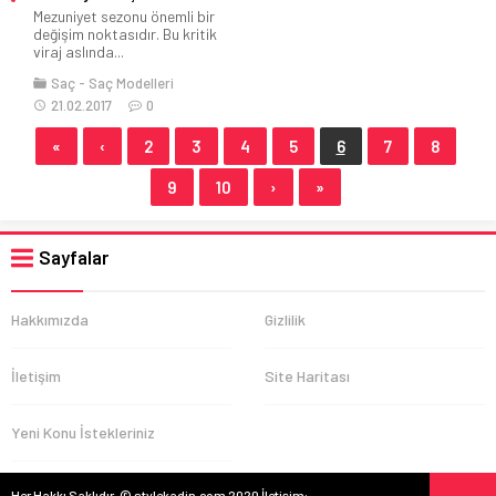
Mezuniyet sezonu önemli bir
değişim noktasıdır. Bu kritik
viraj aslında...
Saç
Saç Modelleri
21.02.2017
0
«
‹
2
3
4
5
6
7
8
9
10
›
»
Sayfalar
Hakkımızda
Gizlilik
İletişim
Site Haritası
Yeni Konu İstekleriniz
Her Hakkı Saklıdır. © stylekadin.com 2020 İletişim: