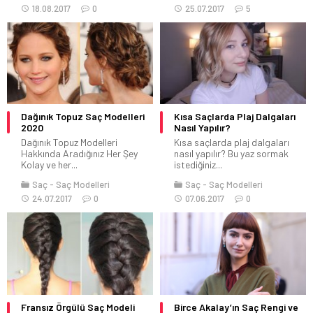
18.08.2017
0
25.07.2017
5
Dağınık Topuz Saç Modelleri
Kısa Saçlarda Plaj Dalgaları
2020
Nasıl Yapılır?
Dağınık Topuz Modelleri
Kısa saçlarda plaj dalgaları
Hakkında Aradığınız Her Şey
nasıl yapılır? Bu yaz sormak
Kolay ve her...
istediğiniz...
Saç
Saç Modelleri
Saç
Saç Modelleri
24.07.2017
0
07.06.2017
0
Fransız Örgülü Saç Modeli
Birce Akalay’ın Saç Rengi ve