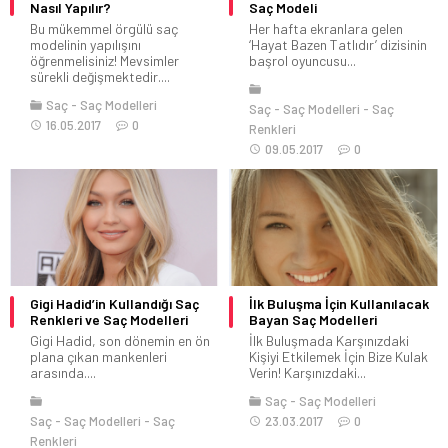
Nasıl Yapılır?
Saç Modeli
Bu mükemmel örgülü saç
Her hafta ekranlara gelen
modelinin yapılışını
‘Hayat Bazen Tatlıdır’ dizisinin
öğrenmelisiniz! Mevsimler
başrol oyuncusu...
sürekli değişmektedir....
Saç
Saç Modelleri
Saç
Saç Modelleri
Saç
16.05.2017
0
Renkleri
09.05.2017
0
Gigi Hadid’in Kullandığı Saç
İlk Buluşma İçin Kullanılacak
Renkleri ve Saç Modelleri
Bayan Saç Modelleri
Gigi Hadid, son dönemin en ön
İlk Buluşmada Karşınızdaki
plana çıkan mankenleri
Kişiyi Etkilemek İçin Bize Kulak
arasında....
Verin! Karşınızdaki...
Saç
Saç Modelleri
Saç
Saç Modelleri
Saç
23.03.2017
0
Renkleri