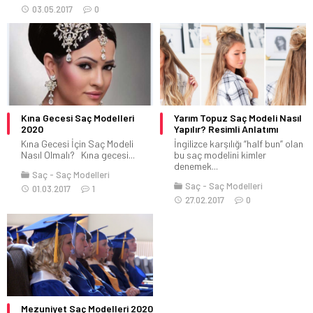
03.05.2017
0
Kına Gecesi Saç Modelleri
Yarım Topuz Saç Modeli Nasıl
2020
Yapılır? Resimli Anlatımı
Kına Gecesi İçin Saç Modeli
İngilizce karşılığı “half bun” olan
Nasıl Olmalı? Kına gecesi...
bu saç modelini kimler
denemek...
Saç
Saç Modelleri
Saç
Saç Modelleri
01.03.2017
1
27.02.2017
0
Mezuniyet Saç Modelleri 2020