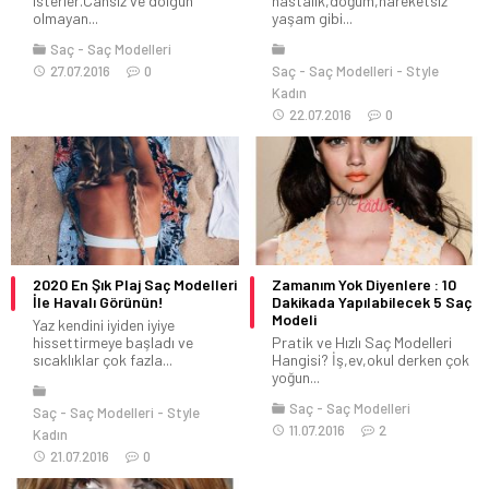
isterler.Cansız ve dolgun
hastalık,doğum,hareketsiz
olmayan...
yaşam gibi...
Saç
Saç Modelleri
27.07.2016
0
Saç
Saç Modelleri
Style
Kadın
22.07.2016
0
2020 En Şık Plaj Saç Modelleri
Zamanım Yok Diyenlere : 10
İle Havalı Görünün!
Dakikada Yapılabilecek 5 Saç
Modeli
Yaz kendini iyiden iyiye
hissettirmeye başladı ve
Pratik ve Hızlı Saç Modelleri
sıcaklıklar çok fazla...
Hangisi? İş,ev,okul derken çok
yoğun...
Saç
Saç Modelleri
Saç
Saç Modelleri
Style
11.07.2016
2
Kadın
21.07.2016
0