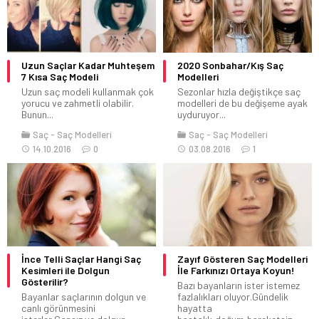
Uzun Saçlar Kadar Muhteşem
2020 Sonbahar/Kış Saç
7 Kısa Saç Modeli
Modelleri
Uzun saç modeli kullanmak çok
Sezonlar hızla değiştikçe saç
yorucu ve zahmetli olabilir.
modelleri de bu değişeme ayak
Bunun...
uyduruyor...
Saç
Saç Modelleri
Saç
Saç Modelleri
14.10.2016
0
03.08.2016
1
İnce Telli Saçlar Hangi Saç
Zayıf Gösteren Saç Modelleri
Kesimleri ile Dolgun
İle Farkınızı Ortaya Koyun!
Gösterilir?
Bazı bayanların ister istemez
Bayanlar saçlarının dolgun ve
fazlalıkları oluyor.Gündelik
canlı görünmesini
hayatta