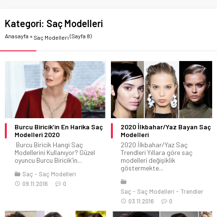
Kategori:
Saç Modelleri
Anasayfa
»
(Sayfa 8)
Saç Modelleri
Burcu Biricik’in En Harika Saç
2020 İlkbahar/Yaz Bayan Saç
Modelleri 2020
Modelleri
Burcu Biricik Hangi Saç
2020 İlkbahar/Yaz Saç
Modellerini Kullanıyor? Güzel
Trendleri Yıllara göre saç
oyuncu Burcu Biricik’in...
modelleri değişiklik
göstermekte...
Saç
Saç Modelleri
09.11.2016
0
Saç
Saç Modelleri
Trendler
03.11.2016
0