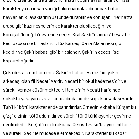
karakter ya da insan varlığı bulunmamaktadır ancak bütün
hayvanlar iki ayaklarının üstünde durabilir ve konuşabilirler hatta
araba gibi bazı nesnelerin de karakter olabileceğini ve
konuşabileceği bir evrende geçer. Kral Şakir’in annesi beyaz bir
kedi babası ise bir aslandır. Kız kardeşi Canan’da annesi gibi
kedidir ve Şakir babası gibi bir aslandır. Şakir’in dedesi ise
kaplumbağadır.
Çekirdek ailenin haricinde Şakir’in babası Remzi’nin yakın
arkadaşı olan fil Necati vardır. Necati bir okul hademesidir ve
sürekli yemek düşünmektedir. Remzi’nin Necati haricinde
sokakta yaşayan evsiz Tanju adında bir de köpek arkadaşı vardır.
Tabii ki kötü karakterler de barındırırlar. Örneğin Akbaba Kürşat bu
çizgi dizinin kötü adamıdır ve sürekli türlü türlü oyunlar çevirme
derdindedir. Kürşat’ın oğlu akbaba Cemşit Şakir’le aynı sınıftadır
ve sürekli Şakir’le mücadele etmektedir. Karakterler bu kadar