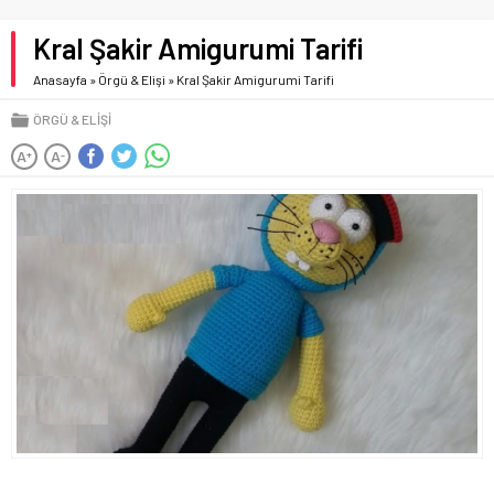
Kral Şakir Amigurumi Tarifi
Anasayfa
»
Örgü & Elişi
»
Kral Şakir Amigurumi Tarifi
ÖRGÜ & ELIŞI
A
A
+
-