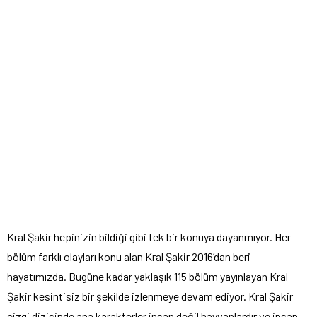
Kral Şakir hepinizin bildiği gibi tek bir konuya dayanmıyor. Her
bölüm farklı olayları konu alan Kral Şakir 2016’dan beri
hayatımızda. Bugüne kadar yaklaşık 115 bölüm yayınlayan Kral
Şakir kesintisiz bir şekilde izlenmeye devam ediyor. Kral Şakir
çizgi dizisinde ana karakterler insan değil hayvanlardır ve insan