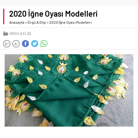
2020 İğne Oyası Modelleri
Anasayfa
»
Örgü & Elişi
»
2020 İğne Oyası Modelleri
ÖRGÜ & ELIŞI
A
A
+
-