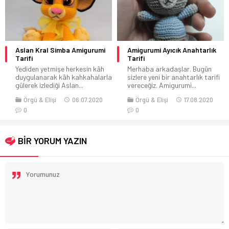
Amigurumi Ayıcık Anahtarlık
Örgü Çocuk Çantası Modelleri
Tarifi
Örgü son zamanlarda çokça ilgi
Merhaba arkadaşlar. Bugün
görmektedir. Giyimde,
sizlere yeni bir anahtarlık tarifi
aksesuarlarda özellikle
vereceğiz. Amigurumi...
kadınlar...
Örgü & Elişi
17.08.2020
Örgü & Elişi
13.05.2015
0
1
BİR YORUM YAZIN