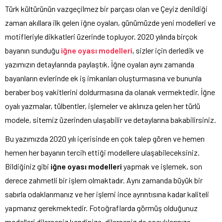
Türk kültürünün vazgeçilmez bir parçası olan ve Çeyiz denildiği
zaman akıllara ilk gelen iğne oyaları, günümüzde yeni modelleri ve
motifleriyle dikkatleri üzerinde topluyor. 2020 yılında birçok
bayanın sunduğu
iğne oyası modelleri
, sizler için derledik ve
yazımızın detaylarında paylaştık. İğne oyaları aynı zamanda
bayanların evlerinde ek iş imkanları oluşturmasına ve bununla
beraber boş vakitlerini doldurmasına da olanak vermektedir. İğne
oyalı yazmalar, tülbentler, işlemeler ve aklınıza gelen her türlü
modele, sitemiz üzerinden ulaşabilir ve detaylarına bakabilirsiniz.
Bu yazımızda 2020 yılı içerisinde en çok talep gören ve hemen
hemen her bayanın tercih ettiği modellere ulaşabileceksiniz.
Bildiğiniz gibi
iğne oyası modelleri
yapmak ve işlemek, son
derece zahmetli bir işlem olmaktadır. Aynı zamanda büyük bir
sabırla odaklanmanız ve her işlemi ince ayrıntısına kadar kaliteli
yapmanız gerekmektedir. Fotoğraflarda görmüş olduğunuz
modelleri dilerseniz kendinize, dilerseniz de çocuklarınıza,