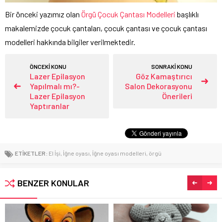
Bir önceki yazımız olan
Örgü Çocuk Çantası Modelleri
başlıklı
makalemizde çocuk çantaları, çocuk çantası ve çocuk çantası
modelleri hakkında bilgiler verilmektedir.
ÖNCEKİ KONU
SONRAKİ KONU
Lazer Epilasyon
Göz Kamaştırıcı
Yapılmalı mı?-
Salon Dekorasyonu
Lazer Epilasyon
Önerileri
Yaptıranlar
ETİKETLER:
El İşi
,
İğne oyası
,
İğne oyası modelleri
,
örgü
BENZER KONULAR