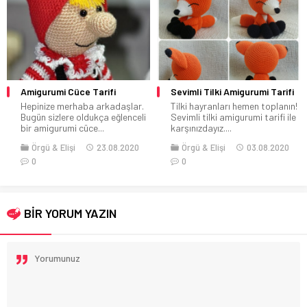
Amigurumi Cüce Tarifi
Sevimli Tilki Amigurumi Tarifi
Hepinize merhaba arkadaşlar.
Tilki hayranları hemen toplanın!
Bugün sizlere oldukça eğlenceli
Sevimli tilki amigurumi tarifi ile
bir amigurumi cüce...
karşınızdayız....
Örgü & Elişi
23.08.2020
Örgü & Elişi
03.08.2020
0
0
BİR YORUM YAZIN