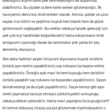
edeceğiniz kişinin bunu pek sevmeyeceğini de düşünmüş
olabilirsiniz. Bu yüzden sizlere farklı renkler göstereceğiz. İlk
tavsiyemiz deniz kızı Ariel renkleri olacak. Kırmızı, parlak ve uzun
saçlar, mor bikini ve yeşilimsi kuyruk hem klasik hem de güzel
görünmesini sağlayabilir. Bu renkler oldukça tanıdık geleceği için
pek çok kişi tarafından beğenilecektir hatta satıyorsanız Ariel
amigurumi oyuncağı olarak da tanıtırsanız pek yanlış bir şey
dememiş olursunuz.
Ben daha farklı bir şeyler istiyorum diyorsanız kuyruk ve bikini
üstünü aynı renkte yapabilirsiniz saç tokasını ise başka renkte
yapabilirsiniz. Örneğin açık mavi ile hem kuyruğu hem de bikini
üstünü yapabilir saç tokasını ise beyazdan yapabilirsiniz. Saçını
da kahverengi ya da siyah yapabilirsiniz. Saçını kırmızı gibi aşırı
renkli yapmanızı tavsiye etmeyiz çünkü kıyafeti ve kuyruğu
oldukça dikkat çekecektir. Hatta mavi yaptığınız bu kuyruğa hafif
bir kırmızı dokunuş isteyip pul pul göstermek niyetindeyseniz o