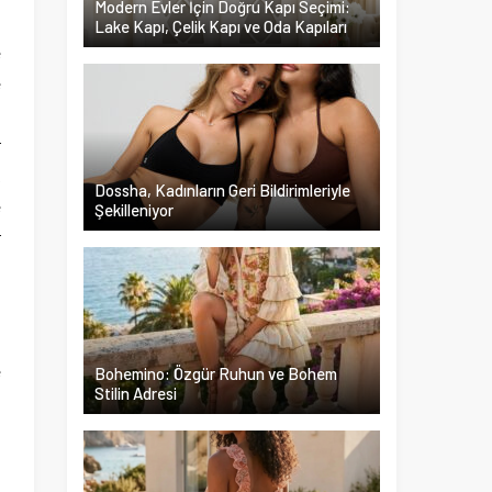
Modern Evler İçin Doğru Kapı Seçimi:
Lake Kapı, Çelik Kapı ve Oda Kapıları
e
e
i
r
k
Dossha, Kadınların Geri Bildirimleriyle
e
Şekilleniyor
r
i
ı
e
Bohemino: Özgür Ruhun ve Bohem
Stilin Adresi
.
n
.