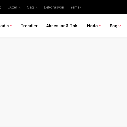
ç
Güzellik
Sağlık
Dekorasyon
Yemek
Kadın
Trendler
Aksesuar & Takı
Moda
Saç