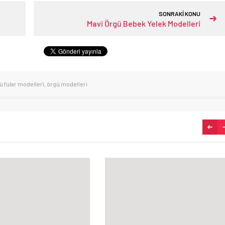
SONRAKİ KONU
Mavi Örgü Bebek Yelek Modelleri
ü fular modelleri
,
örgü modelleri