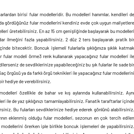
lardan birisi fular modelleridir. Bu modelleri hanımlar, kendileri d
rıda gördüğünüz fular modellerini kendiniz evde çok uygun maliyetler
lleri üretebilirsiniz. En az 15 cm genişliğinde başlayarak bu modeller
dar ilmeğini fazla yapabilirsiniz. 2 düz 2 ters başlayarak pratik bi
çinde bitecektir. Boncuk işlemeli fularlarla şıklığınıza şıklık katma
bir fular modeli örme3 renk kullanarak yapacağınız fular modelleri il
ilerseniz de sevdiklerinize yapabileceğiniz bu şık fularlar ile sade bi
 Saç örgüsü ya da farklı örgü teknikleri ile yapacağınız fular modellerin
ir hediye de verebilirsiniz.
delleri özellikle de bahar ve kış aylarında kullanabilirsiniz. Ayn
i ile de yaz şıklığınızı tamamlayabilirsiniz. Fanatik taraftarlar içind
siniz. Bu fularları sevdiklerinize hediye ederek gönlünü alabilirsiniz
ının eklenmiş olduğu fular modelleri, sezonun en çok tercih edile
 modellerini örerken iple birlikle boncuk işlemeleri de yapabilirsiniz