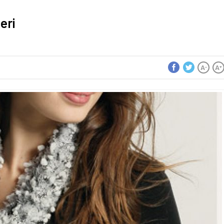
eri
A
A
-
+