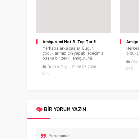
 Tarifi
Amigurumi Bal Kabağı Tarifi
Amigur
Bugün
Herkese merhaba. Bugün de sizlere
Merhab
bileceğimiz
oldukça farklı bir model tarifi...
sizlere
rumi...
amigur
Örgü & Elişi
04.08.2020
08.2020
Örgü
0
0
BİR YORUM YAZIN