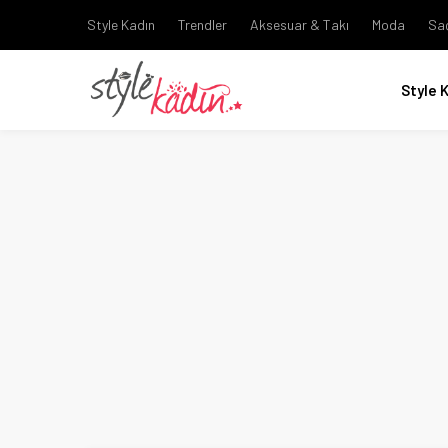
Style Kadın
Trendler
Aksesuar & Takı
Moda
Sa
Style 