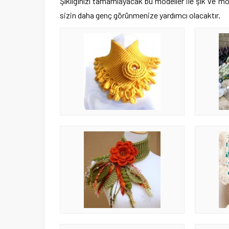
Şıklığınızı tamamlayacak bu modeller ile şık ve
sizin daha genç görünmenize yardımcı olacaktır.