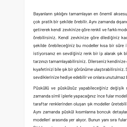
Bayanların şıklığını tamamlayan en önemli aksesuar
çok pratik bir şekilde örebilir. Aynı zamanda dışa
getirerek kendi zevkinize göre renkli ve farklı mode
örebilirsiniz. Kendi zevkinize göre dilediğiniz ka
şekilde örebileceğiniz bu modeller kısa bir süre i
istiyorsanız en sevdiğiniz renk bir ip alarak şık 
tarzınızı tamamlayabilirsiniz. Dilerseniz kendinize d
kıyafetinizi bile şık bir görünüme ulaştırabilirsiniz.
sevdiklerinize hediye edebilir ve onlara unutulmaz b
Püsküllü ve püskülsüz yapabileceğiniz değişik mo
zamanda simli iplerle yapacağınız ince fular modeller
taraftar renklerinden oluşan şık modeller üretebilir
Aynı zamanda püskül kısımlarına boncuk detaylar
modelleri arasında yer alıyor. Bunun yanı sıra fular