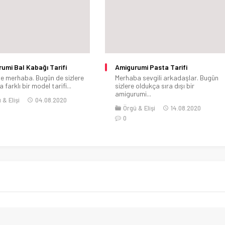
umi Pasta Tarifi
Derya Baykal Bere Modelleri
a sevgili arkadaşlar. Bugün
Özellikle kış geldiğinde hem kendimiz
 oldukça sıra dışı bir
için hem de sevdiklerimiz için...
umi...
Genel
Kombinler
Örgü & Elişi
 & Elişi
14.08.2020
08.05.2022
0