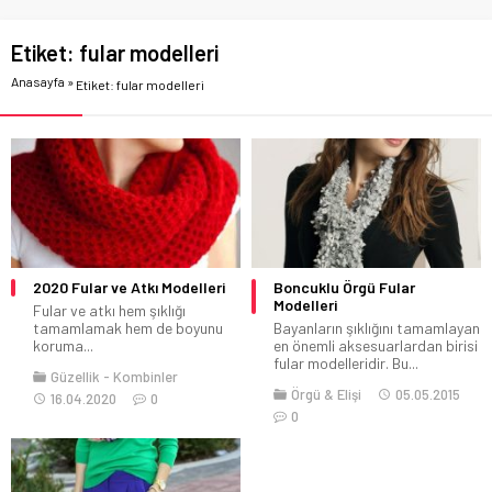
Etiket:
fular modelleri
Anasayfa
»
Etiket: fular modelleri
2020 Fular ve Atkı Modelleri
Boncuklu Örgü Fular
Modelleri
Fular ve atkı hem şıklığı
tamamlamak hem de boyunu
Bayanların şıklığını tamamlayan
koruma...
en önemli aksesuarlardan birisi
fular modelleridir. Bu...
Güzellik
Kombinler
Örgü & Elişi
05.05.2015
16.04.2020
0
0