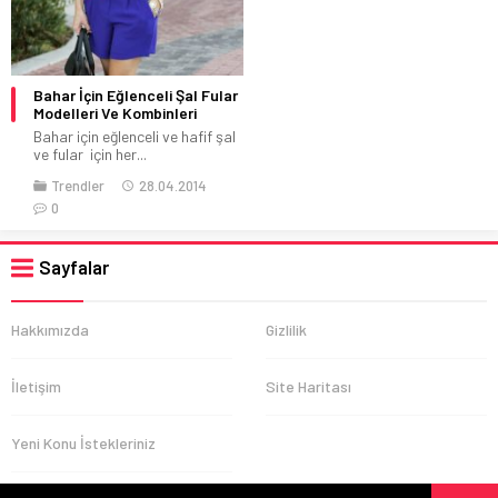
Bahar İçin Eğlenceli Şal Fular
Modelleri Ve Kombinleri
Bahar için eğlenceli ve hafif şal
ve fular için her...
Trendler
28.04.2014
0
Sayfalar
Hakkımızda
Gizlilik
İletişim
Site Haritası
Yeni Konu İstekleriniz