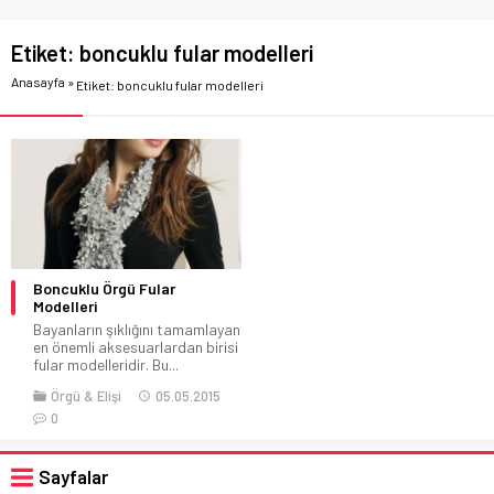
Etiket:
boncuklu fular modelleri
Anasayfa
»
Etiket: boncuklu fular modelleri
Boncuklu Örgü Fular
Modelleri
Bayanların şıklığını tamamlayan
en önemli aksesuarlardan birisi
fular modelleridir. Bu...
Örgü & Elişi
05.05.2015
0
Sayfalar