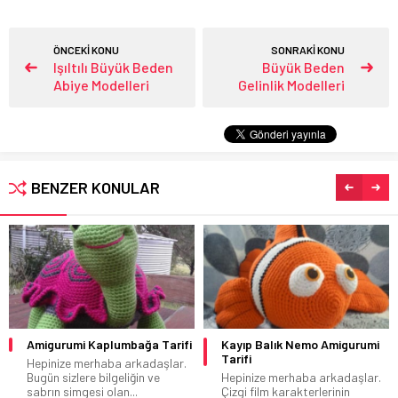
ÖNCEKİ KONU
SONRAKİ KONU
Işıltılı Büyük Beden
Büyük Beden
Abiye Modelleri
Gelinlik Modelleri
BENZER KONULAR
Amigurumi Kaplumbağa Tarifi
Kayıp Balık Nemo Amigurumi
Tarifi
Hepinize merhaba arkadaşlar.
Bugün sizlere bilgeliğin ve
Hepinize merhaba arkadaşlar.
sabrın simgesi olan...
Çizgi film karakterlerinin