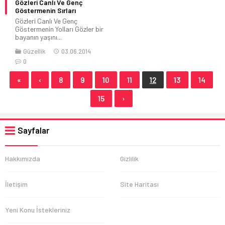
Gözleri Canlı Ve Genç
Göstermenin Sırları
Gözleri Canlı Ve Genç
Göstermenin Yolları Gözler bir
bayanın yaşını...
Güzellik
03.06.2014
0
«
‹
8
9
10
11
12
13
14
15
›
Sayfalar
Hakkımızda
Gizlilik
İletişim
Site Haritası
Yeni Konu İstekleriniz