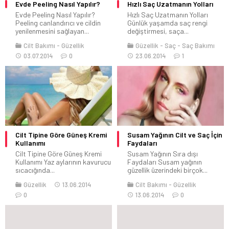
Evde Peeling Nasıl Yapılır?
Hızlı Saç Uzatmanın Yolları
Evde Peeling Nasıl Yapılır?
Hızlı Saç Uzatmanın Yolları
Peeling canlandırıcı ve cildin
Günlük yaşamda saç rengi
yenilenmesini sağlayan...
değiştirmesi, saça...
Cilt Bakımı
Güzellik
Güzellik
Saç
Saç Bakımı
03.07.2014
0
23.06.2014
1
Cilt Tipine Göre Güneş Kremi
Susam Yağının Cilt ve Saç İçin
Kullanımı
Faydaları
Cilt Tipine Göre Güneş Kremi
Susam Yağının Sıra dışı
Kullanımı Yaz aylarının kavurucu
Faydaları Susam yağının
sıcacığında...
güzellik üzerindeki birçok...
Güzellik
13.06.2014
Cilt Bakımı
Güzellik
0
13.06.2014
0