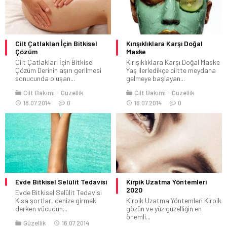
Cilt Çatlakları İçin Bitkisel
Kırışıklıklara Karşı Doğal
Çözüm
Maske
Cilt Çatlakları İçin Bitkisel
Kırışıklıklara Karşı Doğal Maske
Çözüm Derinin aşırı gerilmesi
Yaş ilerledikçe ciltte meydana
sonucunda oluşan...
gelmeye başlayan...
Cilt Bakımı
Güzellik
Cilt Bakımı
Güzellik
18.07.2014
0
16.07.2014
0
Evde Bitkisel Selülit Tedavisi
Kirpik Uzatma Yöntemleri
2020
Evde Bitkisel Selülit Tedavisi
Kısa şortlar, denize girmek
Kirpik Uzatma Yöntemleri Kirpik
derken vücudun...
gözün ve yüz güzelliğin en
önemli...
Güzellik
16.07.2014