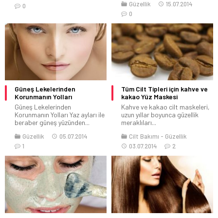
Güzellik
15.07.2014
0
0
Güneş Lekelerinden
Tüm Cilt Tipleri için kahve ve
Korunmanın Yolları
kakao Yüz Maskesi
Güneş Lekelerinden
Kahve ve kakao cilt maskeleri,
Korunmanın Yolları Yaz ayları ile
uzun yıllar boyunca güzellik
beraber güneş yüzünden...
meraklıları...
Güzellik
05.07.2014
Cilt Bakımı
Güzellik
1
03.07.2014
2