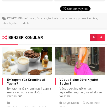
ETİKETLER:
beli ince gösteren
,
beli kalın olanlar nasıl giyinmeli
,
elbise
,
etek
,
kıyafet
,
modelleri
BENZER KONULAR
Vücut Tipine Göre Kıyafet
Saat – Takı Kombini Çekiliş
Seçimi !
Sonucu
Vücut şekline göre nasıl
Ocak ayında facebook
kıyafetler seçmeli, nasıl elbise
sayfamızda yapmış olduğumuz
ve etek...
saat – takı çekilişimizin...
Style Kadın
22.05.2014
Style Kadın
02.02.2016