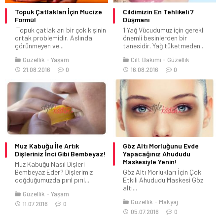
Topuk Çatlakları İçin Mucize
Cildimizin En Tehlikeli 7
Formül
Düşmanı
Topuk çatlakları bir çok kişinin
1.Yağ Vücudumuz için gerekli
ortak problemidir. Aslında
önemli besinlerden bir
görünmeyen ve...
tanesidir. Yağ tüketmeden...
Güzellik
Yaşam
Cilt Bakımı
Güzellik
21.08.2016
0
16.08.2016
0
Muz Kabuğu İle Artık
Göz Altı Morluğunu Evde
Dişleriniz İnci Gibi Bembeyaz!
Yapacağınız Ahududu
Maskesiyle Yenin!
Muz Kabuğu Nasıl Dişleri
Bembeyaz Eder? Dişlerimiz
Göz Altı Morlukları İçin Çok
doğduğumuzda pırıl pırıl...
Etkili Ahududu Maskesi Göz
altı...
Güzellik
Yaşam
Güzellik
Makyaj
11.07.2016
0
05.07.2016
0