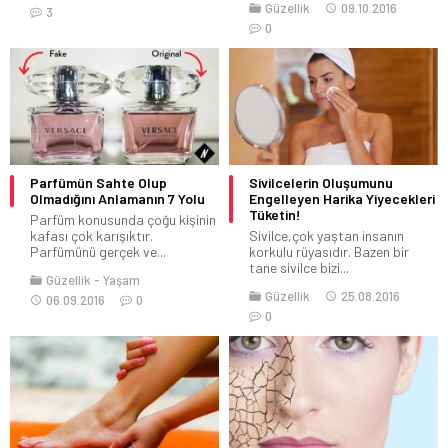
Güzellik
09.10.2016
3
0
Parfümün Sahte Olup
Sivilcelerin Oluşumunu
Olmadığını Anlamanın 7 Yolu
Engelleyen Harika Yiyecekleri
Tüketin!
Parfüm konusunda çoğu kişinin
kafası çok karışıktır.
Sivilce,çok yaştan insanın
Parfümünü gerçek ve...
korkulu rüyasıdır. Bazen bir
tane sivilce bizi...
Güzellik
Yaşam
Güzellik
25.08.2016
06.09.2016
0
0