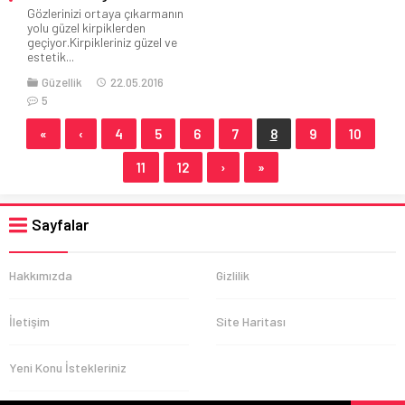
Gözlerinizi ortaya çıkarmanın
yolu güzel kirpiklerden
geçiyor.Kirpikleriniz güzel ve
estetik...
Güzellik
22.05.2016
5
«
‹
4
5
6
7
8
9
10
11
12
›
»
Sayfalar
Hakkımızda
Gizlilik
İletişim
Site Haritası
Yeni Konu İstekleriniz