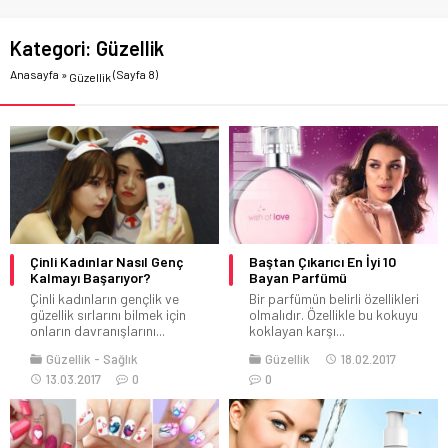
Kategori:
Güzellik
Anasayfa
»
(Sayfa 8)
Güzellik
Çinli Kadınlar Nasıl Genç
Baştan Çıkarıcı En İyi 10
Kalmayı Başarıyor?
Bayan Parfümü
Çinli kadınların gençlik ve
Bir parfümün belirli özellikleri
güzellik sırlarını bilmek için
olmalıdır. Özellikle bu kokuyu
onların davranışlarını...
koklayan karşı...
Güzellik
Sağlık
Güzellik
18.02.2017
13.03.2017
0
0