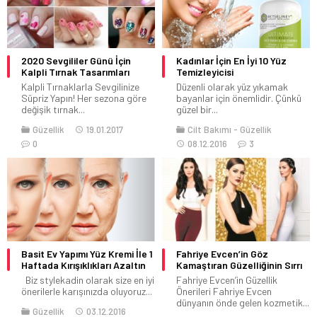
2020 Sevgililer Günü İçin
Kadınlar İçin En İyi 10 Yüz
Kalpli Tırnak Tasarımları
Temizleyicisi
Kalpli Tırnaklarla Sevgilinize
Düzenli olarak yüz yıkamak
Süpriz Yapın! Her sezona göre
bayanlar için önemlidir. Çünkü
değişik tırnak...
güzel bir...
Güzellik
19.01.2017
Cilt Bakımı
Güzellik
0
08.12.2016
3
Basit Ev Yapımı Yüz Kremi İle 1
Fahriye Evcen’in Göz
Haftada Kırışıklıkları Azaltın
Kamaştıran Güzelliğinin Sırrı
Biz stylekadin olarak size en iyi
Fahriye Evcen’in Güzellik
önerilerle karışınızda oluyoruz...
Önerileri Fahriye Evcen
dünyanın önde gelen kozmetik...
Güzellik
03.12.2016