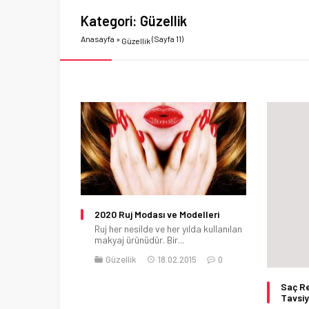
Kategori:
Güzellik
Anasayfa
»
(Sayfa 11)
Güzellik
2020 Ruj Modası ve Modelleri
Ruj her nesilde ve her yılda kullanılan
makyaj ürünüdür. Bir...
Güzellik
18.02.2015
0
Saç R
Tavsiy