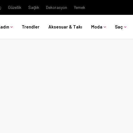
ç
Güzellik
Sağlık
Dekorasyon
Yemek
Kadın
Trendler
Aksesuar & Takı
Moda
Saç