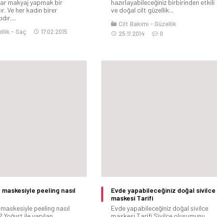
ar makyaj yapmak bir
hazırlayabileceğiniz birbirinden etkili
r. Ve her kadın birer
ve doğal cilt güzellik...
dır....
Cilt Bakımı
Güzellik
llik
Saç
17.02.2015
25.11.2014
0
 maskesiyle peeling nasıl
Evde yapabileceğiniz doğal sivilce
maskesi Tarifi
 maskesiyle peeling nasıl
Evde yapabileceğiniz doğal sivilce
 ? Yoğurt ile yapılan
maskesi Tarifi Sivilce oluşumunu