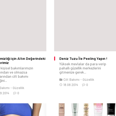
mizliği için Altın Değerindeki
Deniz Tuzu İle Peeling Yapın !
erimiz
Yüksek mevlalar da para verip
kişisel bakımlarımızın
pahallı güzellik merkezlerini
rından ve olmazsa
gitmenize gerek...
arından cilt bakımı
Cilt Bakımı
Güzellik
ini...
18.08.2014
0
 Bakımı
Güzellik
9.2014
0