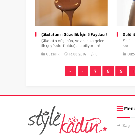
Çikolatanın Güzellik İçin 5 Faydası !
Selüli
Çikolata düşünün, ve aklınıza gelen
Selülit
ilk şey ‘kalori’ olduğunu biliyorum!...
kadının
Güzellik
13.08.2014
0
Güze
«
‹
7
8
9
Men
Saç