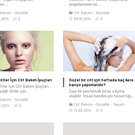
r,...
engellemenin en...
 Bakımı
Güzellik
Cilt Bakımı
Güzellik
0.2014
0
08.10.2014
0
iltler İçin Cilt Bakım İpuçları
Güzel bir cilt için haftada kaç kere
banyo yapılmalıdır?
iltler İçin Cilt Bakım İpuçları
ğlı ciltler için...
Sayı ile sınırlamak biraz saçma
olabilir. İnsan kendini pis hissettiği...
 Bakımı
Güzellik
Cilt Bakımı
Güzellik
Yaşam
0.2014
0
14.09.2014
0