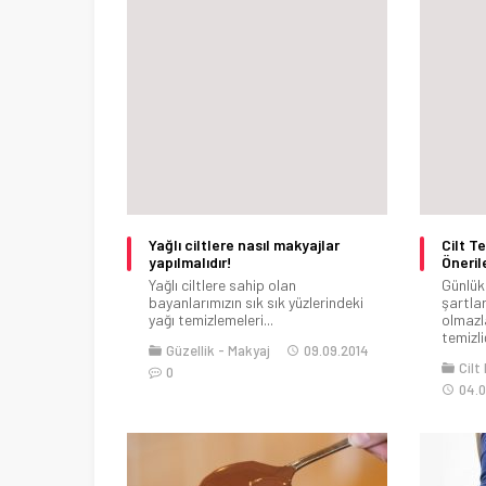
Yağlı ciltlere nasıl makyajlar
Cilt Te
yapılmalıdır!
Öneril
Yağlı ciltlere sahip olan
Günlük 
bayanlarımızın sık sık yüzlerindeki
şartla
yağı temizlemeleri...
olmazl
temizliğ
Güzellik
Makyaj
09.09.2014
Cilt
0
04.0