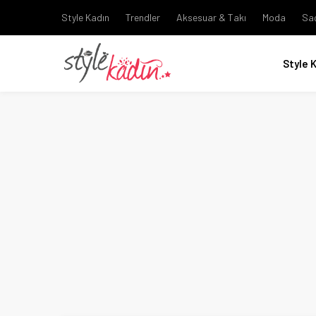
Style Kadın
Trendler
Aksesuar & Takı
Moda
Sa
Style 