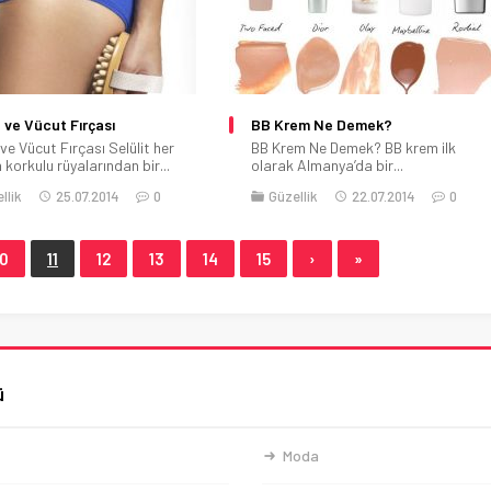
t ve Vücut Fırçası
BB Krem Ne Demek?
 ve Vücut Fırçası Selülit her
BB Krem Ne Demek? BB krem ilk
 korkulu rüyalarından bir...
olarak Almanya’da bir...
llik
25.07.2014
0
Güzellik
22.07.2014
0
10
11
12
13
14
15
›
»
ü
Moda