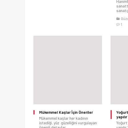
Hanıml
sanattı
sanatçı
Güze
1
Mükemmel Kaşlar İçin Öneriler
Yoğurt
yapılır
Mükemmel kaşlar her kadının
istediği, yüz güzelliğini vurgulayan
Yoğurt
önemli detaylar
yapılır