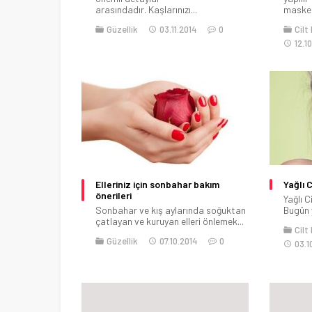
arasındadır. Kaşlarınızı...
maskele
Güzellik
03.11.2014
0
Cilt
12.1
Elleriniz için sonbahar bakım
Yağlı C
önerileri
Yağlı C
Sonbahar ve kış aylarında soğuktan
Bugün ya
çatlayan ve kuruyan elleri önlemek...
Cilt
Güzellik
07.10.2014
0
03.1