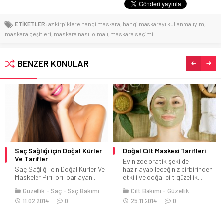
ETİKETLER:
az kirpiklere hangi maskara
,
hangi maskarayı kullanmalıyım
,
maskara çeşitleri
,
maskara nasıl olmalı
,
maskara seçimi
BENZER KONULAR
Saç Sağlığı için Doğal Kürler
Doğal Cilt Maskesi Tarifleri
Ve Tarifler
Evinizde pratik şekilde
Saç Sağlığı için Doğal Kürler Ve
hazırlayabileceğiniz birbirinden
Maskeler Pırıl prıl parlayan...
etkili ve doğal cilt güzellik...
Güzellik
Saç
Saç Bakımı
Cilt Bakımı
Güzellik
11.02.2014
0
25.11.2014
0