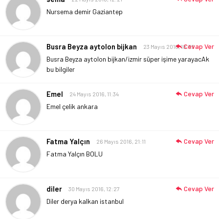
Nursema demir Gaziantep
Busra Beyza aytolon bijkan
Cevap Ver
23 Mayıs 2016, 18:39
Busra Beyza aytolon bijkan/izmir süper işime yarayacAk
bu bilgiler
Emel
Cevap Ver
24 Mayıs 2016, 11:34
Emel çelik ankara
Fatma Yalçın
Cevap Ver
26 Mayıs 2016, 21:11
Fatma Yalçın BOLU
diler
Cevap Ver
30 Mayıs 2016, 12:27
Diler derya kalkan istanbul